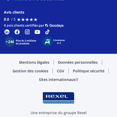
Avis clients
★
★
★
★
★
★
★
★
★
★
0.0
/ 5
0 avis clients certifiés par
Mentions légales
Données personnelles
Gestion des cookies
CGV
Politique sécurité
Sites internationaux
open_in_new
Une entreprise du groupe Rexel