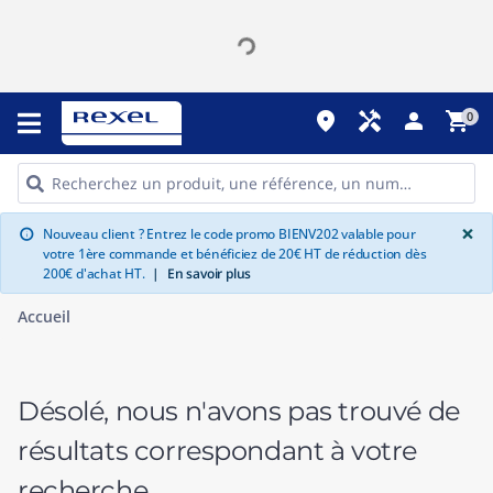
place
handyman
person
shopping_cart
0
G
×
Nouveau client ? Entrez le code promo BIENV202 valable pour
info
votre 1ère commande et bénéficiez de 20€ HT de réduction dès
200€ d'achat HT.
|
En savoir plus
Accueil
Désolé, nous n'avons pas trouvé de
résultats correspondant à votre
recherche