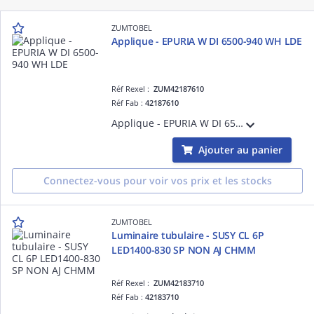
ZUMTOBEL
Applique - EPURIA W DI 6500-940 WH LDE
Réf Rexel :
ZUM42187610
Réf Fab :
42187610
Applique - EPURIA W DI 6500-940 WH LDE - Boîtier de commande pour pilotage de projecteurs LED ¿ 6500 lm ¿ 54.5W ¿ 4000K ¿ Ra>90 ¿ version DALI
Ajouter au panier
Connectez-vous pour voir vos prix et les stocks
ZUMTOBEL
Luminaire tubulaire - SUSY CL 6P
LED1400-830 SP NON AJ CHMM
Réf Rexel :
ZUM42183710
Réf Fab :
42183710