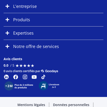
L'entreprise
Produits
Expertises
Notre offre de services
Avis clients
★
★
★
★
★
★
★
★
★
★
0.0
/ 5
0 avis clients certifiés par
Mentions légales
Données personnelles