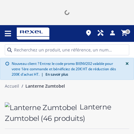
place
handyman
person
shopping_cart
0
G
×
Nouveau client ? Entrez le code promo BIENV202 valable pour
info
votre 1ère commande et bénéficiez de 20€ HT de réduction dès
200€ d'achat HT.
|
En savoir plus
Accueil
Lanterne Zumtobel
Lanterne
Zumtobel
(46 produits)