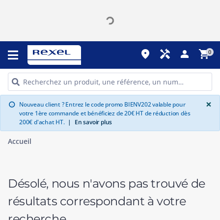
place
handyman
person
shopping_cart
0
G
×
Nouveau client ? Entrez le code promo BIENV202 valable pour
info
votre 1ère commande et bénéficiez de 20€ HT de réduction dès
200€ d'achat HT.
|
En savoir plus
Accueil
Désolé, nous n'avons pas trouvé de
résultats correspondant à votre
recherche