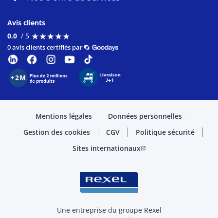
Avis clients
★
★
★
★
★
★
★
★
★
★
0.0
/ 5
0 avis clients certifiés par
Mentions légales
Données personnelles
Gestion des cookies
CGV
Politique sécurité
Sites internationaux
open_in_new
Une entreprise du groupe Rexel