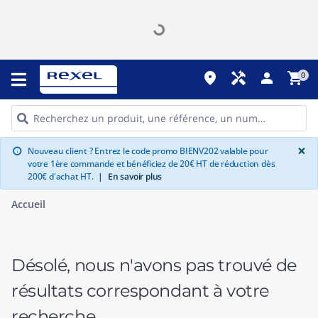
place
handyman
person
shopping_cart
0
G
×
Nouveau client ? Entrez le code promo BIENV202 valable pour
info
votre 1ère commande et bénéficiez de 20€ HT de réduction dès
200€ d'achat HT.
|
En savoir plus
Accueil
Désolé, nous n'avons pas trouvé de
résultats correspondant à votre
recherche