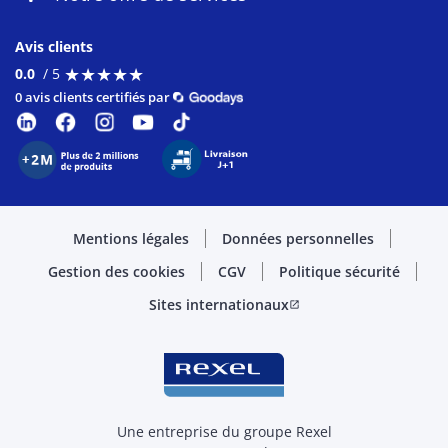
Avis clients
★
★
★
★
★
★
★
★
★
★
0.0
/ 5
0 avis clients certifiés par
Mentions légales
Données personnelles
Gestion des cookies
CGV
Politique sécurité
Sites internationaux
open_in_new
Une entreprise du groupe Rexel