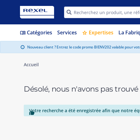
Catégories
Services
Expertises
La Fabri
menu_book
star
Nouveau client ? Entrez le code promo BIENV202 valable pour vo
info
Accueil
Désolé, nous n'avons pas trouvé
Votre recherche a été enregistrée afin que notre éq
