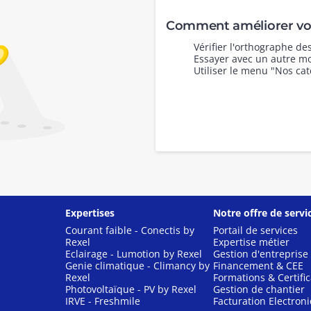
Comment améliorer vot
Vérifier l'orthographe d
Essayer avec un autre mo
Utiliser le menu "Nos cat
Expertises
Notre offre de servi
Courant faible - Conectis by
Portail de services
Rexel
Expertise métier
Eclairage - Lumotion by Rexel
Gestion d'entreprise
Genie climatique - Climancy by
Financement & CEE
Rexel
Formations & Certific
Photovoltaïque - PV by Rexel
Gestion de chantier
IRVE - Freshmile
Facturation Electron