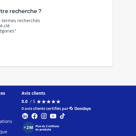
re recherche ?
es termes recherchés
t-clé
égories"
ces
Avis clients
★
★
★
★
★
★
★
★
★
★
0.0
/ 5
0 avis clients certifiés par
ations
ique