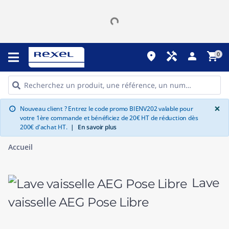
place
handyman
person
shopping_cart
0
G
×
Nouveau client ? Entrez le code promo BIENV202 valable pour
info
votre 1ère commande et bénéficiez de 20€ HT de réduction dès
200€ d'achat HT.
|
En savoir plus
Accueil
Lave
vaisselle AEG Pose Libre