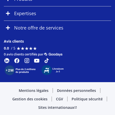
Expertises
Notre offre de services
Avis clients
★
★
★
★
★
★
★
★
★
★
0.0
/ 5
0 avis clients certifiés par
Mentions légales
Données personnelles
Gestion des cookies
CGV
Politique sécurité
Sites internationaux
open_in_new