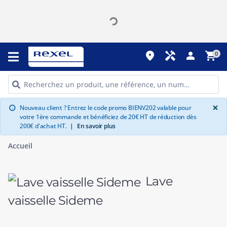
place
handyman
person
shopping_cart
0
G
×
Nouveau client ? Entrez le code promo BIENV202 valable pour
info
votre 1ère commande et bénéficiez de 20€ HT de réduction dès
200€ d'achat HT.
|
En savoir plus
Accueil
Lave
vaisselle Sideme