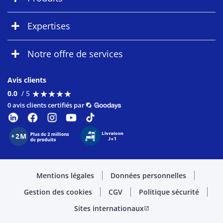
Expertises
Notre offre de services
Avis clients
★
★
★
★
★
★
★
★
★
★
0.0
/ 5
0 avis clients certifiés par
Mentions légales
Données personnelles
Gestion des cookies
CGV
Politique sécurité
Sites internationaux
open_in_new