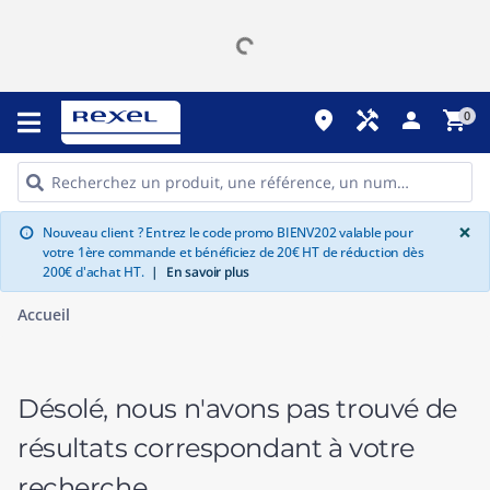
place
handyman
person
shopping_cart
0
G
×
Nouveau client ? Entrez le code promo BIENV202 valable pour
info
votre 1ère commande et bénéficiez de 20€ HT de réduction dès
200€ d'achat HT.
|
En savoir plus
Accueil
Désolé, nous n'avons pas trouvé de
résultats correspondant à votre
recherche