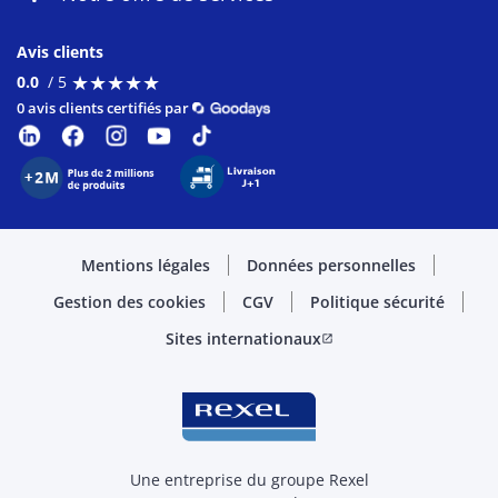
Avis clients
★
★
★
★
★
★
★
★
★
★
0.0
/ 5
0 avis clients certifiés par
Mentions légales
Données personnelles
Gestion des cookies
CGV
Politique sécurité
Sites internationaux
open_in_new
Une entreprise du groupe Rexel