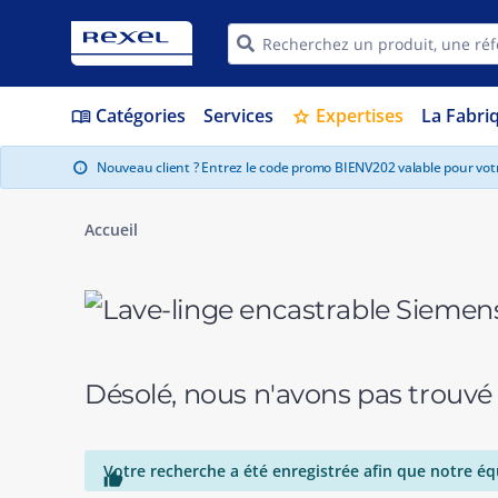
Catégories
Services
Expertises
La Fabri
menu_book
star
Nouveau client ? Entrez le code promo BIENV202 valable pour vo
info
Accueil
Désolé, nous n'avons pas trouvé
Votre recherche a été enregistrée afin que notre éq
