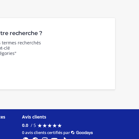
re recherche ?
es termes recherchés
t-clé
égories"
ces
Avis clients
★
★
★
★
★
★
★
★
★
★
0.0
/ 5
0 avis clients certifiés par