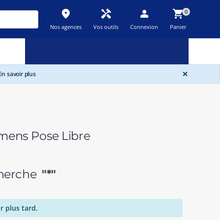
place
handyman
person
shopping_cart
0
Nos agences
Vos outils
Connexion
Panier
Nouveau
Promos
Destockage
feedback
local_offer
new_releases
GLOBA
×
n savoir plus
emens Pose Libre
echerche
"*"
r plus tard.