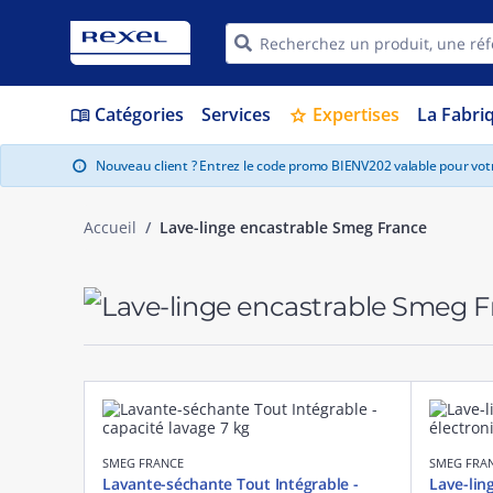
Catégories
Services
Expertises
La Fabri
menu_book
star
Nouveau client ? Entrez le code promo BIENV202 valable pour vo
info
Accueil
Lave-linge encastrable Smeg France
SMEG FRANCE
SMEG FRA
Lavante-séchante Tout Intégrable -
Lave-ling