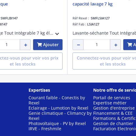
ique
capacité lavage 7 kg
:
SMFLBI147
Réf Rexel :
SMFLSIA127
BI147
Réf Fab :
LSIA127
Lave-linge Tout Intégrable 7 kg électronique 15 programmes dont Rapide 15 min températures réglables de 20 à 90°C et froid essorage 600 à 1400 tours/minute capacité variable automatique départ différé 1-24 h option Flexitime cuve en propylè
Ajouter
A
tez-vous pour voir vos prix
Connectez-vous pour voir vo
et les stocks
et les stocks
Expertises
Notre offre de servi
Courant faible - Conectis by
Portail de services
Rexel
Expertise métier
Eclairage - Lumotion by Rexel
Gestion d'entreprise
Genie climatique - Climancy by
Financement & CEE
Rexel
Formations & Certific
Photovoltaïque - PV by Rexel
Gestion de chantier
IRVE - Freshmile
Facturation Electron