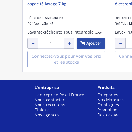
capacité lavage 7 kg
électron
Réf Rexel :
SMFLSIA147
Réf Rexel 
Réf Fab :
LSIA147
Réf Fab :
L
Lavante-séchante Tout Intégrable capacité lavage 7 kg capacité séchage 4 kg électronique 13 programmes lavage dont Rapide 15 min + 2 programmes de séchage essorage 600 à 1400 tours/minute départ différé 1-24h option Flexitime Programme Clea
Ajouter
Connectez-vous pour voir vos prix
Connec
et les stocks
L'entreprise
Produits
L'entreprise Rexel France
Catégories
Nous contacter
Nos Marques
Nous recrutons
Catalogues
Ethique
Promotions
Nos agences
Destockage