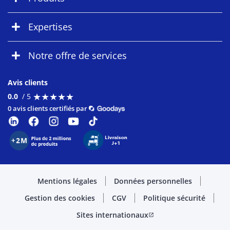
Expertises
Notre offre de services
Avis clients
★
★
★
★
★
★
★
★
★
★
0.0
/ 5
0 avis clients certifiés par
Mentions légales
Données personnelles
Gestion des cookies
CGV
Politique sécurité
Sites internationaux
open_in_new