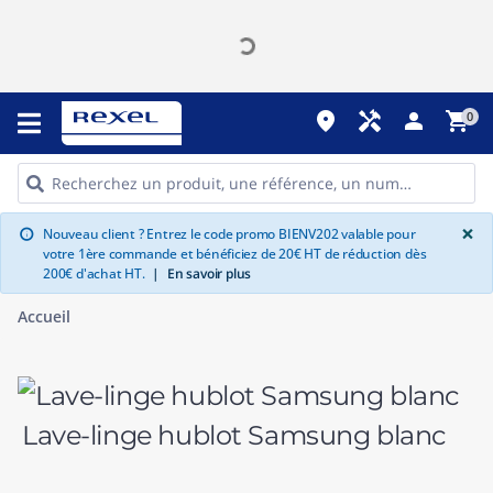
place
handyman
person
shopping_cart
0
G
×
Nouveau client ? Entrez le code promo BIENV202 valable pour
info
votre 1ère commande et bénéficiez de 20€ HT de réduction dès
200€ d'achat HT.
|
En savoir plus
Accueil
Lave-linge hublot Samsung blanc