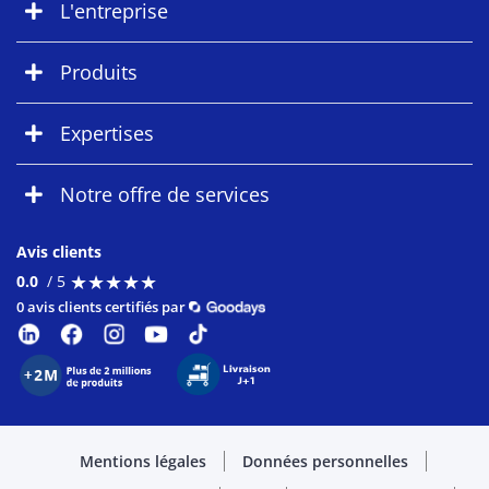
L'entreprise
Produits
Expertises
Notre offre de services
Avis clients
★
★
★
★
★
★
★
★
★
★
0.0
/ 5
0 avis clients certifiés par
Mentions légales
Données personnelles