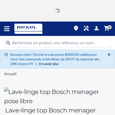
place
handyman
person
shopping_cart
0
G
×
Nouveau client ? Entrez le code promo BIENV202 valable pour
info
votre 1ère commande et bénéficiez de 20€ HT de réduction dès
200€ d'achat HT.
|
En savoir plus
Accueil
Lave-linge top Bosch menager