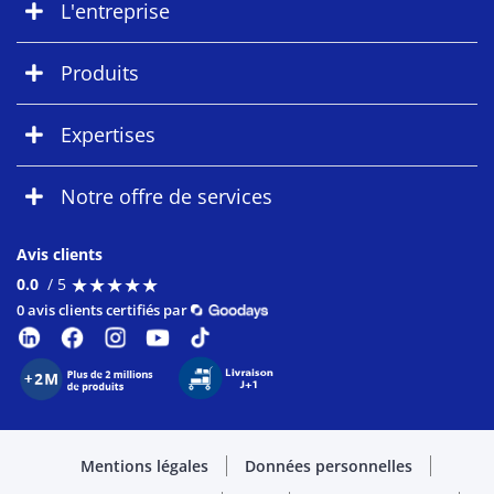
L'entreprise
Produits
Expertises
Notre offre de services
Avis clients
★
★
★
★
★
★
★
★
★
★
0.0
/ 5
0 avis clients certifiés par
Mentions légales
Données personnelles