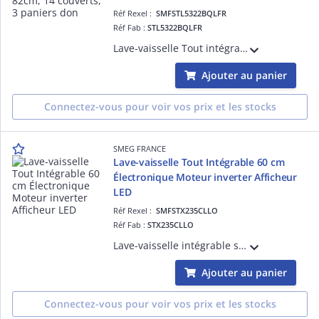
Réf Rexel :
SMFSTL5322BQLFR
Réf Fab :
STL5322BQLFR
Lave-vaisselle Tout intégrable 60 cm / Hauteur 82cm, 14 couverts, 3 paniers dont tiroir couverts FlexiDuo, Bras de lavage Orbital, Bandeau de commandes Easy+ noir, 7 températures et 10+1 programmes, Système de sécurité Stop aqua total, Dép
Ajouter au panier
Connectez-vous pour voir vos prix et les stocks
SMEG FRANCE
Lave-vaisselle Tout Intégrable 60 cm
Électronique Moteur inverter Afficheur
LED
Réf Rexel :
SMFSTX235CLLO
Réf Fab :
STX235CLLO
Lave-vaisselle intégrable sous-plan, Inox Anti-trace, hauteur 82 cm, 2 paniers - 13 couverts, Moteur inverter 2.0, Bandeau de commande tactile noir, Cuve et porte inox - PROGRAMMES / FONCTIONS : 11 programmes dont : Hygiène 99,9%, Rapide 27
Ajouter au panier
Connectez-vous pour voir vos prix et les stocks