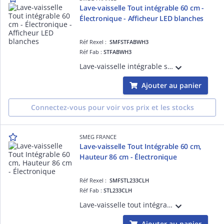
Lave-vaisselle Tout intégrable 60 cm -
Électronique - Afficheur LED blanches
Réf Rexel :
SMFSTFABWH3
Réf Fab :
STFABWH3
Lave-vaisselle intégrable sous-plan ¿Années 50¿, White - 13 couverts - Moteur inverter 2.0, Bandeau de commande inox anti-trace, Cuve et porte inox - PROGRAMMES / FONCTIONS : 11 programmes dont: Hygiène 99,9%, Progr. 1 heure, Silence (- 2 d
Ajouter au panier
Connectez-vous pour voir vos prix et les stocks
SMEG FRANCE
Lave-vaisselle Tout Intégrable 60 cm,
Hauteur 86 cm - Électronique
Réf Rexel :
SMFSTL233CLH
Réf Fab :
STL233CLH
Lave-vaisselle tout intégrable hauteur 86 cm, 2 paniers - 13 couverts, Moteur inverter 2.0, Bandeau de commande gris métal, Cuve et porte inox - PROGRAMMES / FONCTIONS : 11 programmes dont : Hygiène 99,9%, Progr. 1 heure, Silence (- 2 dB),
Ajouter au panier