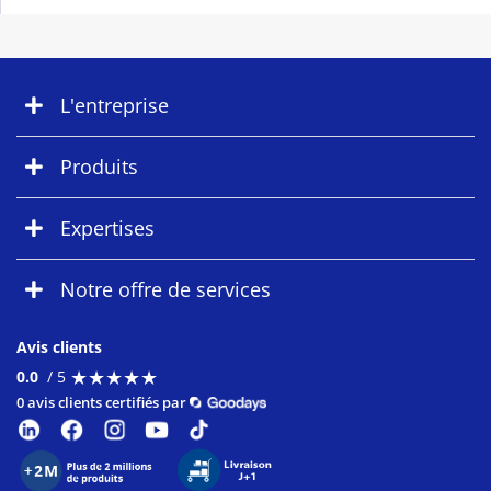
L'entreprise
Produits
Expertises
Notre offre de services
Avis clients
★
★
★
★
★
★
★
★
★
★
0.0
/ 5
0 avis clients certifiés par