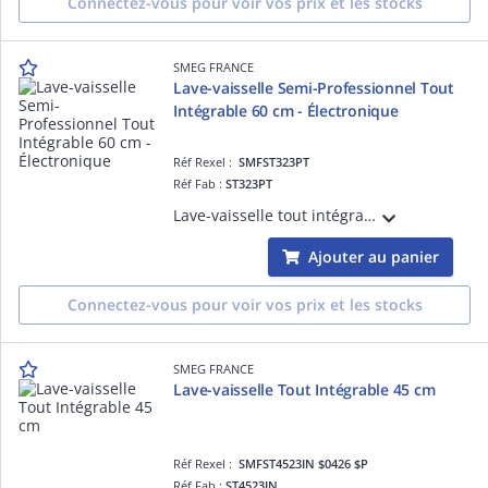
Connectez-vous pour voir vos prix et les stocks
SMEG FRANCE
Lave-vaisselle Semi-Professionnel Tout
Intégrable 60 cm - Électronique
Réf Rexel :
SMFST323PT
Réf Fab :
ST323PT
Lave-vaisselle tout intégrable semi-professionnel, hauteur 82 cm- 14 couverts, Moteur inverter 2.0, Bandeau de commande gris métal, Cuve et porte inox - PROGRAMMES / FONCTIONS : 11 programmes dont Ultra-rapide 14min, Hygiène 99,9%, Progr. 1
Ajouter au panier
Connectez-vous pour voir vos prix et les stocks
SMEG FRANCE
Lave-vaisselle Tout Intégrable 45 cm
Réf Rexel :
SMFST4523IN $0426 $P
Réf Fab :
ST4523IN