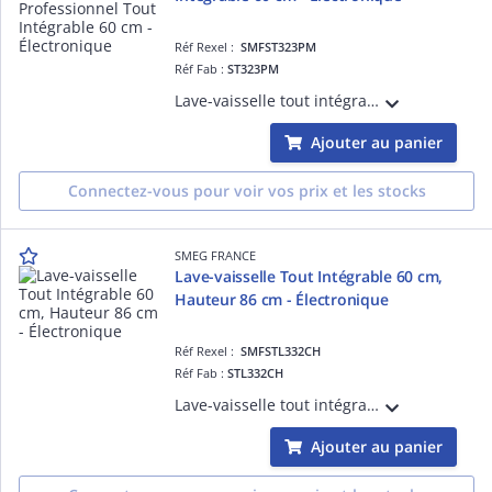
Réf Rexel :
SMFST323PM
Réf Fab :
ST323PM
Lave-vaisselle tout intégrable semi-professionnel, hauteur 82 cm- 14 couverts, Moteur inverter 2.0, Bandeau de commande gris métal, Cuve et porte inox- PROGRAMMES / FONCTIONS : 11 programmes dont : Ultra-rapide 14min, Hygiène 99,9%, Progr.
Ajouter au panier
Connectez-vous pour voir vos prix et les stocks
SMEG FRANCE
Lave-vaisselle Tout Intégrable 60 cm,
Hauteur 86 cm - Électronique
Réf Rexel :
SMFSTL332CH
Réf Fab :
STL332CH
Lave-vaisselle tout intégrable hauteur 86 cm, 3 paniers - 13 couverts, Moteur inverter 2.0, Bandeau de commande gris métal, Cuve et porte inox - PROGRAMMES / FONCTIONS : 11 programmes dont : Hygiène 99,9%, Progr. 1 heure, Silence (- 2 dB),
Ajouter au panier