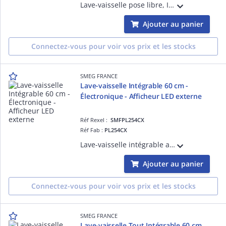
Lave-vaisselle pose libre, Inox Anti-trace 60 cm 3 paniers - 14 couverts, Moteur inverter 2.0, Bandeau de commande tactile inox anti-trace, Cuve et porte inox - PROGRAMMES / FONCTIONS : 11 programmes dont : Hygiène 99,9%, Rapide 27 min, P
Ajouter au panier
Connectez-vous pour voir vos prix et les stocks
SMEG FRANCE
Lave-vaisselle Intégrable 60 cm -
Électronique - Afficheur LED externe
Réf Rexel :
SMFPL254CX
Réf Fab :
PL254CX
Lave-vaisselle intégrable avec bandeau apparent 82 cm, 2 paniers - 13 couverts, Moteur inverter 2.0, Bandeau de commande inox anti-trace, Cuve et porte inox - PROGRAMMES / FONCTIONS : 11 programmes dont : Hygiène 99,9%, Rapide 27 min, Progr
Ajouter au panier
Connectez-vous pour voir vos prix et les stocks
SMEG FRANCE
Lave-vaisselle Tout Intégrable 60 cm,