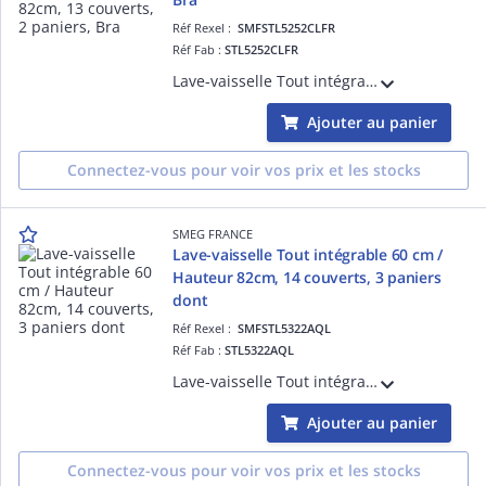
Réf Rexel :
SMFSTL5252CLFR
Réf Fab :
STL5252CLFR
Lave-vaisselle Tout intégrable 60 cm / Hauteur 82cm, 13 couverts, 2 paniers, Bras de lavage Orbital, Bandeau de commandes Easy+ Noir, 7 températures et 10+1 programmes, Système de sécurité Stop aqua total, Départ différé jusqu'à 24h, Ouvert
Ajouter au panier
Connectez-vous pour voir vos prix et les stocks
SMEG FRANCE
Lave-vaisselle Tout intégrable 60 cm /
Hauteur 82cm, 14 couverts, 3 paniers
dont
Réf Rexel :
SMFSTL5322AQL
Réf Fab :
STL5322AQL
Lave-vaisselle Tout intégrable 60 cm / Hauteur 82cm, 14 couverts, 3 paniers dont tiroir couverts FlexiDuo, Bras de lavage Planétaire, Bandeau de commandes Easy+ noir, 7 températures et 10+1 programmes, Système de sécurité Stop aqua total, D
Ajouter au panier
Connectez-vous pour voir vos prix et les stocks