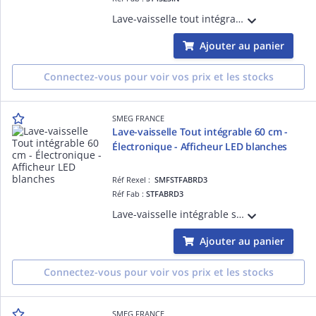
Lave-vaisselle tout intégrable 45 cm 82 cm 3 paniers- 10 couverts, Moteur inverter, Bandeau de commande tactile noir, Cuve et porte inox - PROGRAMMES / FONCTIONS : 8 programmes dont : Programme 1 heure, Express 50°C, Auto 50°C - 60°C et Aut
Ajouter au panier
Connectez-vous pour voir vos prix et les stocks
SMEG FRANCE
Lave-vaisselle Tout intégrable 60 cm -
Électronique - Afficheur LED blanches
Réf Rexel :
SMFSTFABRD3
Réf Fab :
STFABRD3
Lave-vaisselle intégrable sous-plan ¿Années 50¿, Rouge - 13 couverts - Moteur inverter 2.0, Bandeau de commande inox anti-trace, Cuve et porte inox - PROGRAMMES / FONCTIONS : 11 programmes dont: Hygiène 99,9%, Progr. 1 heure, Silence (- 2 d
Ajouter au panier
Connectez-vous pour voir vos prix et les stocks
SMEG FRANCE