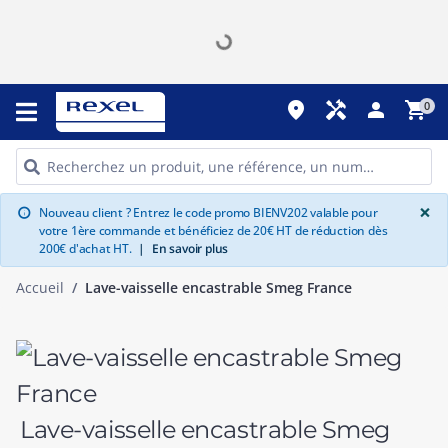
place
handyman
person
shopping_cart
0
G
×
Nouveau client ? Entrez le code promo BIENV202 valable pour
info
votre 1ère commande et bénéficiez de 20€ HT de réduction dès
200€ d'achat HT.
|
En savoir plus
Accueil
Lave-vaisselle encastrable Smeg France
Lave-vaisselle encastrable Smeg