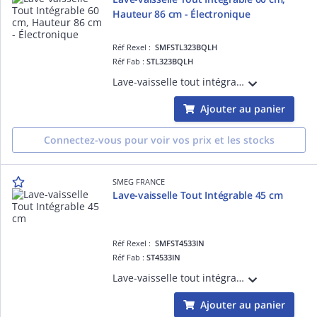
Hauteur 86 cm - Électronique
Réf Rexel :
SMFSTL323BQLH
Réf Fab :
STL323BQLH
Lave-vaisselle tout intégrable hauteur 86 cm, 3 paniers- 14 couverts, Moteur inverter 2.0, Bandeau de commande gris métal, Cuve et porte inox- PROGRAMMES / FONCTIONS : 11 programmes dont : Hygiène 99,9%, Progr. 1 heure, Silence (- 2 dB), Au
Ajouter au panier
Connectez-vous pour voir vos prix et les stocks
SMEG FRANCE
Lave-vaisselle Tout Intégrable 45 cm
Réf Rexel :
SMFST4533IN
Réf Fab :
ST4533IN
Lave-vaisselle tout intégrable 45 cm 82 cm 3 paniers- 10 couverts, Moteur inverter, Bandeau de commande tactile noir, Cuve et porte inox - PROGRAMMES / FONCTIONS : 8 programmes dont : Programme 1 heure, Express 50°C, Auto 50°C - 60°C et Aut
Ajouter au panier