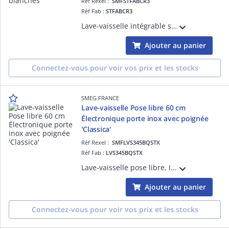
Réf Rexel :
SMFSTFABCR3
Réf Fab :
STFABCR3
Lave-vaisselle intégrable sous-plan ¿Années 50¿, Crème - 13 couverts - Moteur inverter 2.0, Bandeau de commande inox anti-trace, Cuve et porte inox - PROGRAMMES / FONCTIONS : 11 programmes dont: Hygiène 99,9%, Progr. 1 heure, Silence (- 2 d
Ajouter au panier
Connectez-vous pour voir vos prix et les stocks
SMEG FRANCE
Lave-vaisselle Pose libre 60 cm
Électronique porte inox avec poignée
'Classica'
Réf Rexel :
SMFLVS345BQSTX
Réf Fab :
LVS345BQSTX
Lave-vaisselle pose libre, Inox Anti-trace 60 cm 3 paniers - 14 couverts, Moteur inverter 2.0, Bandeau de commande tactile noir, Cuve et porte inox - PROGRAMMES / FONCTIONS : 11 programmes dont : Hygiène 99,9%, Rapide 27 min, Programme 1
Ajouter au panier
Connectez-vous pour voir vos prix et les stocks