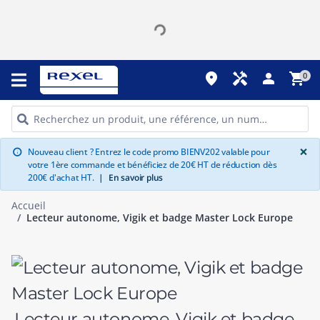
place
handyman
person
shopping_cart
0
G
×
Nouveau client ? Entrez le code promo BIENV202 valable pour
info
votre 1ère commande et bénéficiez de 20€ HT de réduction dès
200€ d'achat HT.
|
En savoir plus
Accueil
Lecteur autonome, Vigik et badge Master Lock Europe
Lecteur autonome, Vigik et badge