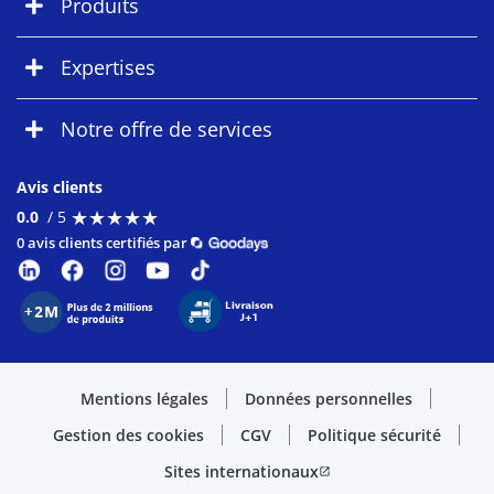
Produits
Expertises
Notre offre de services
Avis clients
★
★
★
★
★
★
★
★
★
★
0.0
/ 5
0 avis clients certifiés par
Mentions légales
Données personnelles
Gestion des cookies
CGV
Politique sécurité
Sites internationaux
open_in_new