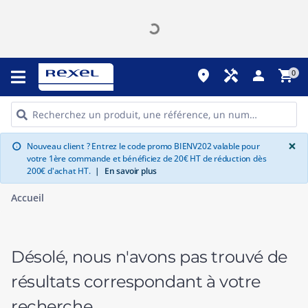
place
handyman
person
shopping_cart
0
G
×
Nouveau client ? Entrez le code promo BIENV202 valable pour
info
votre 1ère commande et bénéficiez de 20€ HT de réduction dès
200€ d'achat HT.
|
En savoir plus
Accueil
Désolé, nous n'avons pas trouvé de
résultats correspondant à votre
recherche