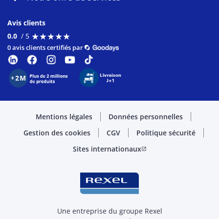
Avis clients
★
★
★
★
★
★
★
★
★
★
0.0
/ 5
0 avis clients certifiés par
Mentions légales
Données personnelles
Gestion des cookies
CGV
Politique sécurité
Sites internationaux
open_in_new
Une entreprise du groupe Rexel