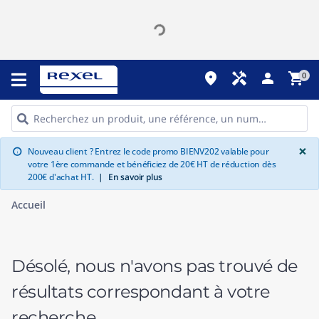
place
handyman
person
shopping_cart
0
G
×
Nouveau client ? Entrez le code promo BIENV202 valable pour
info
votre 1ère commande et bénéficiez de 20€ HT de réduction dès
200€ d'achat HT.
|
En savoir plus
Accueil
Désolé, nous n'avons pas trouvé de
résultats correspondant à votre
recherche