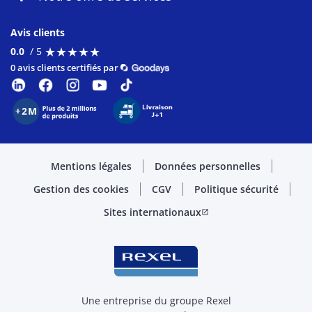
Avis clients
★
★
★
★
★
★
★
★
★
★
0.0
/ 5
0 avis clients certifiés par
Mentions légales
Données personnelles
Gestion des cookies
CGV
Politique sécurité
Sites internationaux
open_in_new
Une entreprise du groupe Rexel