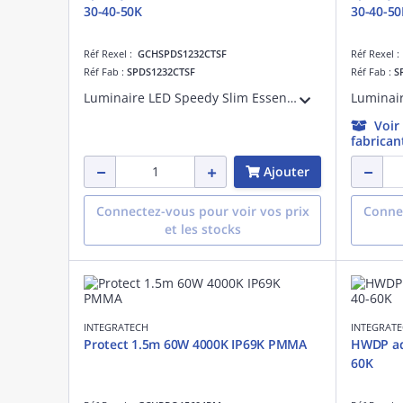
30-40-50K
30-40-50
Réf Rexel :
GCHSPDS1232CTSF
Réf Rexel 
Réf Fab :
SPDS1232CTSF
Réf Fab :
S
Luminaire LED Speedy Slim Essential avec interrupteur de couleur 3000-4000-5000K. Grâce aux embouts sans vis et aux connecteurs sans outil, ce luminaire peut être installé en un rien de temps. Les supports de montage en acier inoxydable inc
Voir
fabrican
Ajouter
Connectez-vous pour voir vos prix
Connec
et les stocks
INTEGRATECH
INTEGRAT
Protect 1.5m 60W 4000K IP69K PMMA
HWDP ad
60K