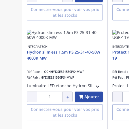
Connectez-vous pour voir vos prix
Connec
et les stocks
INTEGRATECH
INTEGRAT
Hydron slim ess 1,5m PS 25-31-40-50W
Protect
4000K MW
19
Réf Rexel :
GCHHYDSESS1550PS4MWF
Réf Rexel 
Réf Fab :
HYDSESS1550PS4MWF
Réf Fab :
P
Luminaire LED étanche Hydron Slim Essential avec power switch 25-31-40-50W Le luminaire a une température de couleur de 4000K et un rendement jusqu'à 135lm/W. Notre hydron slim est équipé d'un driver anti-scintillement et est IP65 avec un c
Ajouter
Connectez-vous pour voir vos prix
Connec
et les stocks