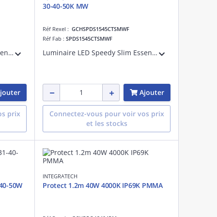
30-40-50K MW
Réf Rexel :
GCHSPDS1545CTSMWF
Réf Fab :
SPDS1545CTSMWF
Luminaire LED Speedy Slim Essential avec interrupteur de couleur 3000-4000-5000K. Grâce aux embouts sans vis et aux connecteurs sans outil, ce luminaire peut être installé en un rien de temps. Les supports de montage en acier inoxydable inc
Luminaire LED Speedy Slim Essential avec interrupteur de couleur 3000-4000-5000K. Grâce aux embouts sans vis et aux connecteurs sans outil, ce luminaire peut être installé en un rien de temps. Les supports de montage en acier inoxydable inc
jouter
Ajouter
s prix
Connectez-vous pour voir vos prix
et les stocks
INTEGRATECH
-40-50W
Protect 1.2m 40W 4000K IP69K PMMA