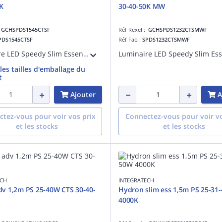
K
30-40-50K MW
:
GCHSPDS1545CTSF
Réf Rexel :
GCHSPDS1232CTSMWF
PDS1545CTSF
Réf Fab :
SPDS1232CTSMWF
Luminaire LED Speedy Slim Essential avec interrupteur de couleur 3000-4000-5000K. Grâce aux embouts sans vis et aux connecteurs sans outil, ce luminaire peut être installé en un rien de temps. Les supports de montage en acier inoxydable inc
 les tailles d'emballage du
t
Ajouter
A
tez-vous pour voir vos prix
Connectez-vous pour voir vo
et les stocks
et les stocks
ECH
INTEGRATECH
v 1,2m PS 25-40W CTS 30-40-
Hydron slim ess 1,5m PS 25-31
4000K