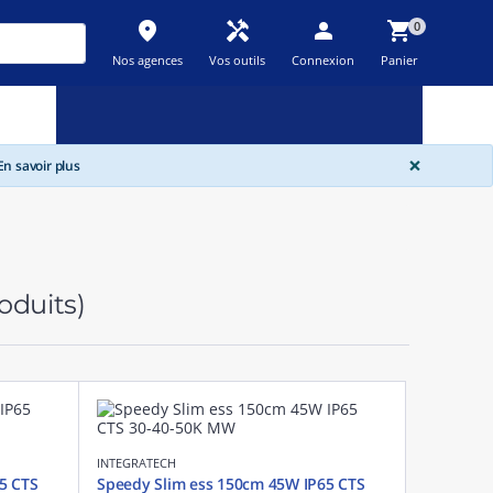
place
handyman
person
shopping_cart
0
Nos agences
Vos outils
Connexion
Panier
Nouveau
Promos
Destockage
feedback
local_offer
new_releases
GLOBA
×
n savoir plus
oduits)
INTEGRATECH
5 CTS
Speedy Slim ess 150cm 45W IP65 CTS