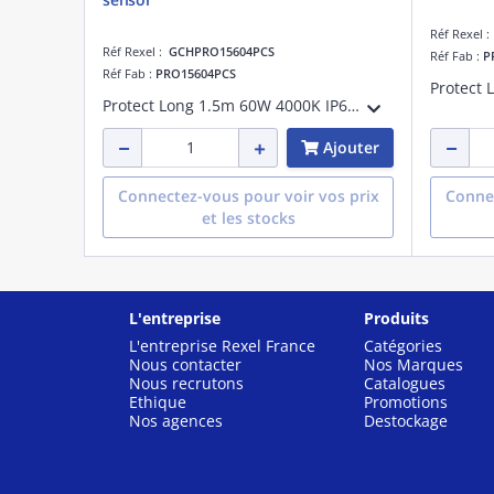
Réf Rexel 
Réf Rexel :
GCHPRO15604PCS
Réf Fab :
P
Réf Fab :
PRO15604PCS
Protect Long 1.5m 60W 4000K IP69K PC avec capteur, classe I, détect mouvement, adapté à une suspension, IK10, IP69K, faisceau >80°, 60W, 7500lm, uniformité couleur:SDCM3, GR0, test fil incand.:850 °C, 125lm/W, UGR:30, montage au plafond
Ajouter
Connectez-vous pour voir vos prix
Connec
et les stocks
L'entreprise
Produits
L'entreprise Rexel France
Catégories
Nous contacter
Nos Marques
Nous recrutons
Catalogues
Ethique
Promotions
Nos agences
Destockage