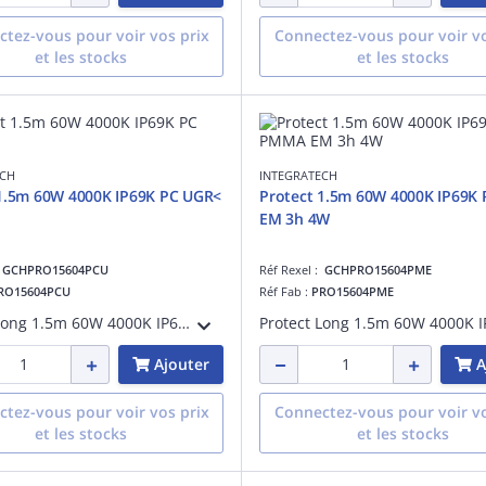
tez-vous pour voir vos prix
Connectez-vous pour voir vo
et les stocks
et les stocks
ECH
INTEGRATECH
 1.5m 60W 4000K IP69K PC UGR<
Protect 1.5m 60W 4000K IP69
EM 3h 4W
:
GCHPRO15604PCU
Réf Rexel :
GCHPRO15604PME
RO15604PCU
Réf Fab :
PRO15604PME
Protect Long 1.5m 60W 4000K IP69K PC UGR< 19, classe I, adapté à une suspension, IK10, IP69K, faisceau extensif 40-80°, 60W, 7180lm, uniformité de la couleur:SDCM3, GR0, test fil incand.:850 °C, 120lm/W, UGR:17, montage au plafond
Ajouter
A
tez-vous pour voir vos prix
Connectez-vous pour voir vo
et les stocks
et les stocks