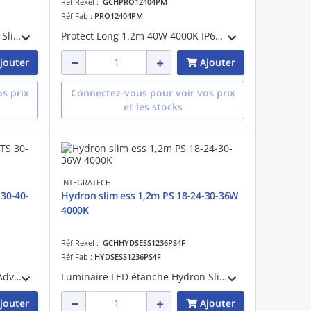
Réf Rexel :
GCHPRO12404PM
Réf Fab :
PRO12404PM
Luminaire LED étanche Hydron Slim Essential avec power switch 25-31-40-50W Le luminaire a une température de couleur de 4000K et un rendement jusqu'à 135lm/W. Notre hydron slim est équipé d'un driver anti-scintillement et est IP65 avec un c
Protect Long 1.2m 40W 4000K IP69K PMMA (polyméthacrylate de méthyle), classe I, adapté à une suspension, IK06, IP69K, faisceau >80°, 40W, 5400lm, uniformité couleur:SDCM3, GR0, test fil incand.:850 °C, 135lm/W, UGR:30, montage au plafond
jouter
Ajouter
s prix
Connectez-vous pour voir vos prix
et les stocks
INTEGRATECH
30-40-
Hydron slim ess 1,2m PS 18-24-30-36W
4000K
Réf Rexel :
GCHHYDSESS1236PS4F
Réf Fab :
HYDSESS1236PS4F
Luminaire LED étanche HWDP Advanced avec power switch 15-18-20-23W et CCT switch 3000-4000-6000K, longueur de 60cm, IP66 en polycarbonate avec couvercle opale IK10 et clips en acier inoxydable. Équipé d'un connecteur de connexion sans outil
Luminaire LED étanche Hydron Slim Essential avec power switch 20-26-31-36W. Le luminaire a une température de couleur de 4000K et un rendement jusqu'à 135lm/W. Notre hydron slim est équipé d'un driver anti-scintillement et est IP65 avec un
jouter
Ajouter