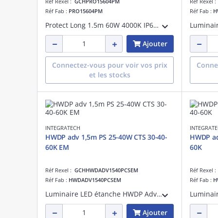
Réf Rexel :
GCHPRO15604PM
Réf Rexel 
Réf Fab :
PRO15604PM
Réf Fab :
H
Protect Long 1.5m 60W 4000K IP69K PMMA (polyméthacrylate de méthyle), classe I, adapté à une suspension, IK06, IP69K, faisceau >80°, 60W, 8000lm, uniformité couleur:SDCM3, GR0, test fil incand.:850 °C, 133lm/W, UGR:30, montage au plafond
Ajouter
Connectez-vous pour voir vos prix
Connec
et les stocks
INTEGRATECH
INTEGRAT
HWDP adv 1,5m PS 25-40W CTS 30-40-
HWDP ad
60K EM
60K
Réf Rexel :
GCHHWDADV1540PCSEM
Réf Rexel 
Réf Fab :
HWDADV1540PCSEM
Réf Fab :
H
Luminaire LED étanche HWDP Advanced avec power switch 25-30-36-40W et CCT switch 3000-4000-6000K, longueur de 150cm, IP66 en polycarbonate avec couvercle opale IK10 et clips en acier inoxydable. Équipé d'un connecteur de connexion sans outi
Ajouter