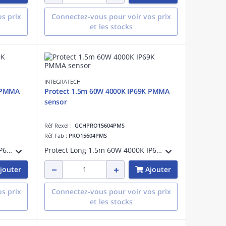
s prix
Connectez-vous pour voir vos prix
et les stocks
INTEGRATECH
K PMMA
Protect 1.5m 60W 4000K IP69K PMMA
sensor
Réf Rexel :
GCHPRO15604PMS
Réf Fab :
PRO15604PMS
Protect Long 1.5m 60W 4000K IP69K PMMA (polyméthacrylate de méthyle) Unité secours 3h 4W, classe I, pose suspension, IK06, alim secours, IP69K, faisceau >80°, 60W, 8000lm, uniformité coul:SDCM3, GR0, test fil incand.:850 °C, 133lm/W, UGR:30
Protect Long 1.5m 60W 4000K IP69K PMMA (polyméthacrylate de méthyle) avec capteur, classe I, détect mouvement, pose suspension, IK06, IP69K, faisceau >80°, 60W, 8000lm, uniformité coul:SDCM3, GR0, test fil incand.:850 °C, 133lm/W, UGR:30
jouter
Ajouter
s prix
Connectez-vous pour voir vos prix
et les stocks