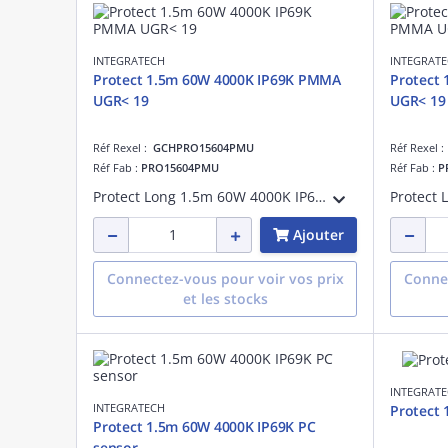
INTEGRATECH
INTEGRAT
Protect 1.5m 60W 4000K IP69K PMMA
Protect
UGR< 19
UGR< 19
Réf Rexel :
GCHPRO15604PMU
Réf Rexel 
Réf Fab :
PRO15604PMU
Réf Fab :
P
Protect Long 1.5m 60W 4000K IP69K PMMA (polyméthacrylate de méthyle) UGR< 19, classe I, adapté à une suspension, IK06, IP69K, faisceau 40-80°, 60W, 7680lm, uniformité coul:SDCM3, GR0, test fil incand.:850 °C, 128lm/W, UGR:17, pose plafond
Ajouter
Connectez-vous pour voir vos prix
Connec
et les stocks
INTEGRAT
INTEGRATECH
Protect 
Protect 1.5m 60W 4000K IP69K PC
sensor