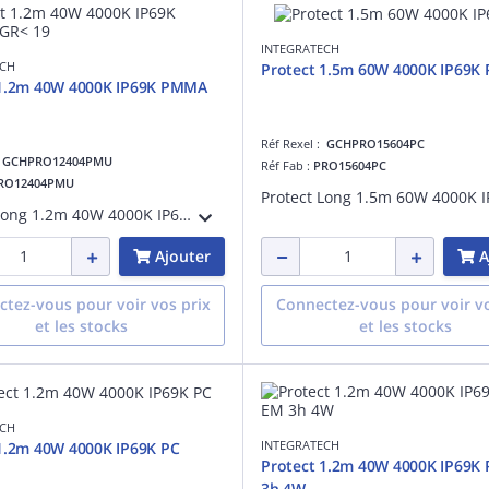
INTEGRATECH
ECH
Protect 1.5m 60W 4000K IP69K 
 1.2m 40W 4000K IP69K PMMA
Réf Rexel :
GCHPRO15604PC
:
GCHPRO12404PMU
Réf Fab :
PRO15604PC
RO12404PMU
Protect Long 1.2m 40W 4000K IP69K PMMA (polyméthacrylate de méthyle) UGR< 19, classe I, adapté à une suspension, IK06, IP69K, faisceau 40-80°, 40W, 5200lm, uniformité coul:SDCM3, GR0, test fil incand.:850 °C, 130lm/W, UGR:16, pose plafond
Ajouter
A
tez-vous pour voir vos prix
Connectez-vous pour voir vo
et les stocks
et les stocks
ECH
INTEGRATECH
1.2m 40W 4000K IP69K PC
Protect 1.2m 40W 4000K IP69K
3h 4W