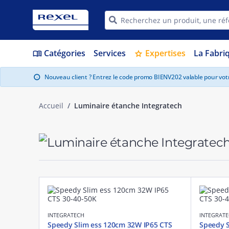
Catégories
Services
Expertises
La Fabri
menu_book
star
Nouveau client ? Entrez le code promo BIENV202 valable pour vo
info
Accueil
Luminaire étanche Integratech
INTEGRATECH
INTEGRAT
Speedy Slim ess 120cm 32W IP65 CTS
Speedy S