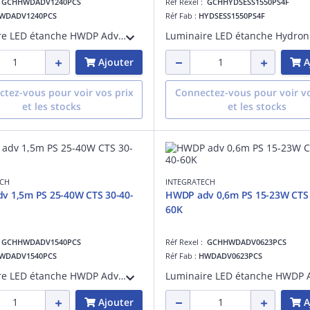
:
GCHHWDADV1240PCS
Réf Rexel :
GCHHYDSESS1550PS4F
WDADV1240PCS
Réf Fab :
HYDSESS1550PS4F
Luminaire LED étanche HWDP Advanced avec power switch 25-30-36-40W et CCT switch 3000-4000-6000K, longueur de 120cm, IP66 en polycarbonate avec couvercle opale IK10 et clips en acier inoxydable. Équipé d'un connecteur de connexion sans outi
Ajouter
A
tez-vous pour voir vos prix
Connectez-vous pour voir vo
et les stocks
et les stocks
ECH
INTEGRATECH
v 1,5m PS 25-40W CTS 30-40-
HWDP adv 0,6m PS 15-23W CTS 
60K
:
GCHHWDADV1540PCS
Réf Rexel :
GCHHWDADV0623PCS
WDADV1540PCS
Réf Fab :
HWDADV0623PCS
Luminaire LED étanche HWDP Advanced avec power switch 25-30-36-40W et CCT switch 3000-4000-6000K, longueur de 150cm, IP66 en polycarbonate avec couvercle opale IK10 et clips en acier inoxydable. Équipé d'un connecteur de connexion sans outi
Ajouter
A