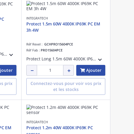
INTEGRATECH
PC
Protect 1.5m 60W 4000K IP69K PC EM
3h 4W
Réf Rexel :
GCHPRO15604PCE
Réf Fab :
PRO15604PCE
Protect Long 1.5m 60W 4000K IP69K PC (Polycarbonate), classe I, adapté à une suspension, IK10, IP69K, faisceau >80°, 60W, 7500lm, uniformité de la couleur:SDCM3, GR0, test fil incand.:850 °C, 125lm/W, UGR:30, montage au plafond
Protect Long 1.5m 60W 4000K IP69K PC Unité secours 3h 4W, classe I, adapté à une suspension, IK10, alim secours, IP69K, faisceau >80°, 60W, 7500lm, uniformité coul:SDCM3, GR0, test fil incand.:850 °C, 125lm/W, UGR:30, pose plafond
jouter
Ajouter
s prix
Connectez-vous pour voir vos prix
et les stocks
INTEGRATECH
 PC EM
Protect 1.2m 40W 4000K IP69K PC
sensor