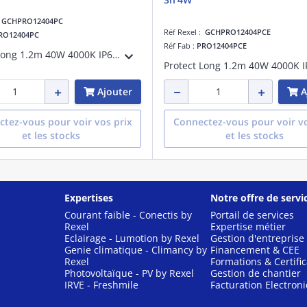
:
GCHPRO12404PC
Réf Rexel :
GCHPRO12404PCE
RO12404PC
Réf Fab :
PRO12404PCE
Protect Long 1.2m 40W 4000K IP69K PC, classe I, adapté à une suspension, IK10, IP69K, faisceau >80°, 40W, 5500lm, uniformité de la couleur (ellipse de McAdam):SDCM3, GR0, test fil incand.:850 °C, 138lm/W, UGR:30, montage au plafond
Ajouter
A
tez-vous pour voir vos prix
Connectez-vous pour voir vo
et les stocks
et les stocks
Expertises
Notre offre de servi
Courant faible - Conectis by
Portail de services
Rexel
Expertise métier
Eclairage - Lumotion by Rexel
Gestion d'entreprise
Genie climatique - Climancy by
Financement & CEE
Rexel
Formations & Certific
Photovoltaïque - PV by Rexel
Gestion de chantier
IRVE - Freshmile
Facturation Electron