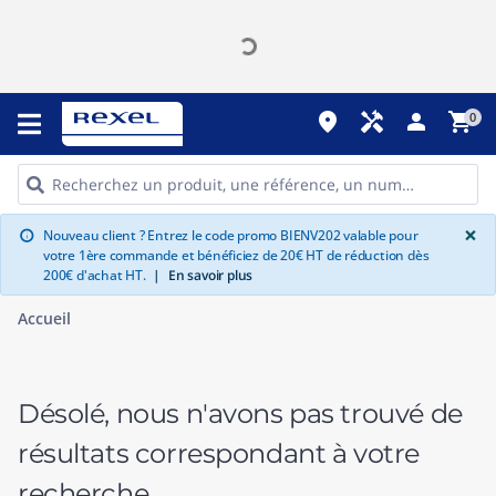
place
handyman
person
shopping_cart
0
G
×
Nouveau client ? Entrez le code promo BIENV202 valable pour
info
votre 1ère commande et bénéficiez de 20€ HT de réduction dès
200€ d'achat HT.
|
En savoir plus
Accueil
Désolé, nous n'avons pas trouvé de
résultats correspondant à votre
recherche