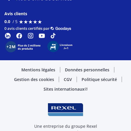
Avis clients
★
★
★
★
★
★
★
★
★
★
0.0
/ 5
0 avis clients certifiés par
Mentions légales
Données personnelles
Gestion des cookies
CGV
Politique sécurité
Sites internationaux
open_in_new
Une entreprise du groupe Rexel