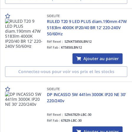
SIDELITE
RULED T20 9 LED PLUS diam.190mm 47W
5183lm 4000K IP20/40 BR 12' 220-240V
50/60Hz
Réf Rexel :
SZNKT5850LBN12
Réf Fab :
KT5850LBN12
Ajouter au panier
Connectez-vous pour voir vos prix et les stocks
SIDELITE
DP INCASSO 5W 441lm 3000K IP20 NE 30'
220/240v
Réf Rexel :
SZN67829-LBC-30
Réf Fab :
67829-LBC-30
Ajouter au panier