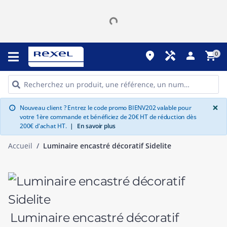
place
handyman
person
shopping_cart
0
G
×
Nouveau client ? Entrez le code promo BIENV202 valable pour
info
votre 1ère commande et bénéficiez de 20€ HT de réduction dès
200€ d'achat HT.
|
En savoir plus
Accueil
Luminaire encastré décoratif Sidelite
Luminaire encastré décoratif