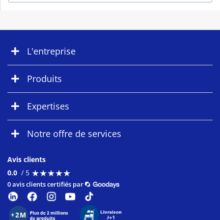
L'entreprise
Produits
Expertises
Notre offre de services
Avis clients
★
★
★
★
★
★
★
★
★
★
0.0
/ 5
0 avis clients certifiés par