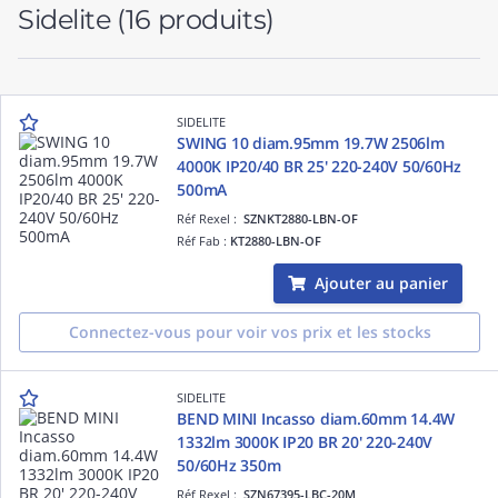
Sidelite
(16 produits)
SIDELITE
SWING 10 diam.95mm 19.7W 2506lm
4000K IP20/40 BR 25' 220-240V 50/60Hz
500mA
Réf Rexel :
SZNKT2880-LBN-OF
Réf Fab :
KT2880-LBN-OF
Ajouter au panier
Connectez-vous pour voir vos prix et les stocks
SIDELITE
BEND MINI Incasso diam.60mm 14.4W
1332lm 3000K IP20 BR 20' 220-240V
50/60Hz 350m
Réf Rexel :
SZN67395-LBC-20M