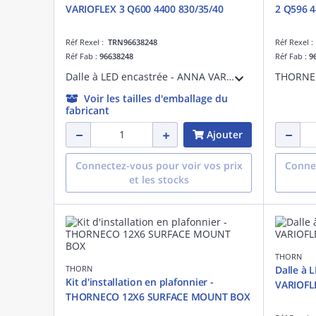
VARIOFLEX 3 Q600 4400 830/35/40
2 Q596 4
Réf Rexel :
TRN96638248
Réf Rexel 
Réf Fab :
96638248
Réf Fab :
9
Dalle à LED encastrée - ANNA VARIOFLEX 3 Q600 4400 830/35/40 - Câble pour raccordement de luminaires ¿ 3000K
Voir les tailles d'emballage du
fabricant
Ajouter
Connectez-vous pour voir vos prix
Connec
et les stocks
THORN
THORN
Dalle à 
Kit d'installation en plafonnier -
VARIOFLE
THORNECO 12X6 SURFACE MOUNT BOX