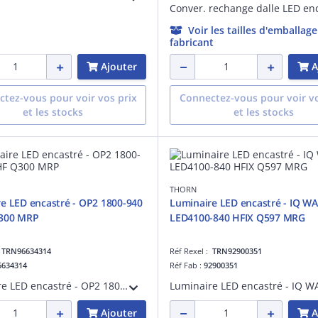
Voir les tailles d'emballag
fabricant
Ajouter
A
tez-vous pour voir vos prix
Connectez-vous pour voir vo
et les stocks
et les stocks
THORN
e LED encastré - OP2 1800-940
Luminaire LED encastré - IQ W
300 MRP
LED4100-840 HFIX Q597 MRG
:
TRN96634314
Réf Rexel :
TRN92900351
6634314
Réf Fab :
92900351
Luminaire LED encastré - OP2 1800-940 OP HF Q300 MRP - Plafonnier LED pour éclairage intérieur performant ¿ 1710 lm ¿ 19.2W ¿ 4000K ¿ IP20
Ajouter
A