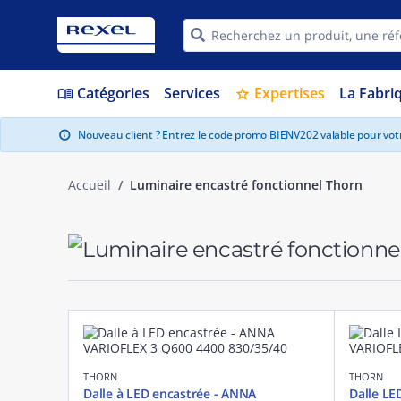
Catégories
Services
Expertises
La Fabri
menu_book
star
Nouveau client ? Entrez le code promo BIENV202 valable pour vo
info
Accueil
Luminaire encastré fonctionnel Thorn
THORN
THORN
Dalle à LED encastrée - ANNA
Dalle LE