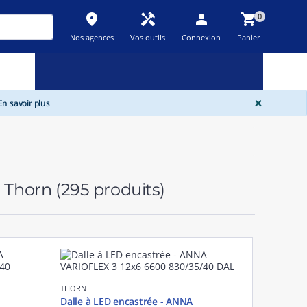
place
handyman
person
shopping_cart
0
Nos agences
Vos outils
Connexion
Panier
Nouveau
Promos
Destockage
feedback
local_offer
new_releases
GLOBA
×
n savoir plus
l Thorn
(295 produits)
THORN
Dalle à LED encastrée - ANNA