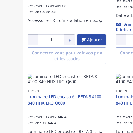
Réf Rexel 
Réf Rexel :
TRN96701908
Réf Fab :
9
Réf Fab :
96701908
Accessoire - Kit d'installation en plafonnier - THORNECO 12X6 SURFACE MOUNT BOX
Voir
fabrican
Ajouter
Connectez-vous pour voir vos prix
Connec
et les stocks
THORN
THORN
Luminaire LED encastré - BETA 3 4100-
Luminair
840 HFIX LRO Q600
840 HF 
Réf Rexel :
TRN96634494
Réf Rexel 
Réf Fab :
96634494
Réf Fab :
9
Luminaire LED encastré - BETA 3 4100-840 HFIX LRO Q600 - Accessoire pour installation d'éclairage ¿ 4100 lm ¿ 33.6W ¿ 4000K ¿ version DALI