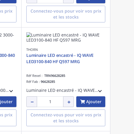
s prix
Connectez-vous pour voir vos prix
et les stocks
THORN
3000-840
Luminaire LED encastré - IQ WAVE
LED3100-840 HF Q597 MRG
Réf Rexel :
TRN96628285
Réf Fab :
96628285
Luminaire LED encastré - OP2 3000-840 MPT HFIX Q600 - Plafonnier LED encastré pour éclairage intérieur performant ¿ 3000 lm ¿ 23.7W ¿ 4000K ¿ IP20 ¿ version DALI
Luminaire LED encastré - IQ WAVE LED3100-840 HF Q597 MRG - Accessoire pour installation d'éclairage ¿ 3200 lm ¿ 30W ¿ 4000K
jouter
Ajouter
s prix
Connectez-vous pour voir vos prix
et les stocks