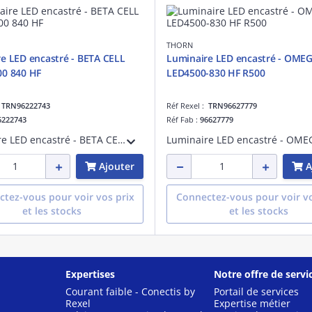
THORN
e LED encastré - BETA CELL
Luminaire LED encastré - OME
00 840 HF
LED4500-830 HF R500
:
TRN96222743
Réf Rexel :
TRN96627779
6222743
Réf Fab :
96627779
Luminaire LED encastré - BETA CELL 3400 Q600 840 HF - Accessoire pour installation d'éclairage ¿ 3473 lm ¿ 27W ¿ 4000K ¿ IP20 ¿ version cellule
Ajouter
A
tez-vous pour voir vos prix
Connectez-vous pour voir vo
et les stocks
et les stocks
Expertises
Notre offre de servi
Courant faible - Conectis by
Portail de services
Rexel
Expertise métier