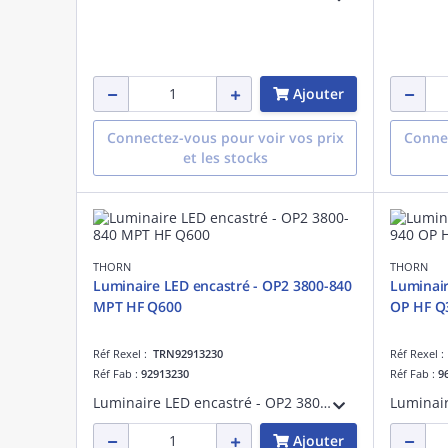
Ajouter
Connectez-vous pour voir vos prix
Connec
et les stocks
THORN
THORN
Luminaire LED encastré - OP2 3800-840
Luminair
MPT HF Q600
OP HF Q
Réf Rexel :
TRN92913230
Réf Rexel 
Réf Fab :
92913230
Réf Fab :
9
Luminaire LED encastré - OP2 3800-840 MPT HF Q600 - Plafonnier LED encastré pour éclairage intérieur performant ¿ 3800 lm ¿ 29.9W ¿ 4000K ¿ IP20
Ajouter