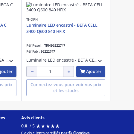
THORN
GA C
Luminaire LED encastré - BETA CELL
3400 Q600 840 HFIX
Réf Rexel :
TRN96222747
Réf Fab :
96222747
Luminaire LED encastré - OMEGA C LED4500-830 HF R500 - Accessoire pour installation d'éclairage ¿ 4075 lm ¿ 42W ¿ 3000K ¿ IP20
Luminaire LED encastré - BETA CELL 3400 Q600 840 HFIX - Accessoire pour installation d'éclairage ¿ 3465 lm ¿ 27W ¿ 4000K ¿ IP20 ¿ version DALI/cellule
jouter
Ajouter
s prix
Connectez-vous pour voir vos prix
et les stocks
ces
Avis clients
★
★
★
★
★
★
★
★
★
★
0.0
/ 5
0 avis clients certifiés par