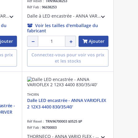
Réf Rexel :
TRN96638253
Réf Fab :
96638253
Dalle à LED encastrée - ANNA VARIOFLEX 3 12X3 4400 830/35/40 - Câble pour raccordement de luminaires ¿ 3000K
Dalle à LED encastrée - ANNA VARIOFLEX 3 12x3 4400 830/35/40DALI - Boîtier de commande pour pilotage de projecteurs LED ¿ 35W ¿ 3000K ¿ version DALI
e du
Voir les tailles d'emballage du
fabricant
jouter
Ajouter
s prix
Connectez-vous pour voir vos prix
et les stocks
THORN
Dalle LED encastrée - ANNA VARIOFLEX
astrée -
2 12X3 4400 830/35/40'
RIVER
Réf Rexel :
TRN96700003 $0525 $P
Réf Fab :
96700003
THORNECO - ANNA VARIO FLEX - Dalle LED encastrée UGR< 19 à technologie FLEX avec température de couleur réglable de 3000K, 3500K ou 4000K via un interrupteur situé sur le luminaire. Flux réglable (Vario) de 3000 à 4400 lm. Diffuseur opale.