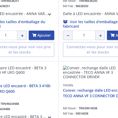
:
TRN96638251
Réf Rexel :
TRN96638250
6638251
Réf Fab :
96638250
Dalle à LED encastrée - ANNA VARIOFLEX 3 Q600 4400 830/35/40DALI - Boîtier de commande pour pilotage de projecteurs LED ¿ 35W ¿ 3000K ¿ version DALI
 les tailles d'emballage du
Voir les tailles d'emballag
t
fabricant
Ajouter
A
tez-vous pour voir vos prix
Connectez-vous pour voir vo
et les stocks
et les stocks
e LED encastré - BETA 3 4100-
THORN
Conver. rechange dalle LED enc
LRO Q600
TECO ANNA VF 3 CONNECTOR D
:
TRN96634488
Réf Rexel :
TRN59014038
6634488
Réf Fab :
59014038
Luminaire LED encastré - BETA 3 4100-840 HF LRO Q600 - Accessoire pour installation d'éclairage ¿ 4100 lm ¿ 33.6W ¿ 4000K