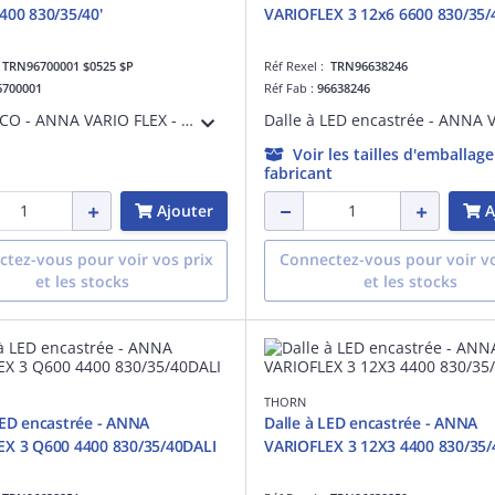
400 830/35/40'
VARIOFLEX 3 12x6 6600 830/35/
:
TRN96700001 $0525 $P
Réf Rexel :
TRN96638246
6700001
Réf Fab :
96638246
THORNECO - ANNA VARIO FLEX - Dalle LED encastrée UGR< 19 à technologie FLEX avec température de couleur réglable de 3000K, 3500K ou 4000K via un interrupteur situé sur le luminaire. Flux réglable (Vario) de 3000 à 4400 lm. Diffuseur opale.
Voir les tailles d'emballag
fabricant
Ajouter
A
tez-vous pour voir vos prix
Connectez-vous pour voir vo
et les stocks
et les stocks
THORN
LED encastrée - ANNA
Dalle à LED encastrée - ANNA
X 3 Q600 4400 830/35/40DALI
VARIOFLEX 3 12X3 4400 830/35/