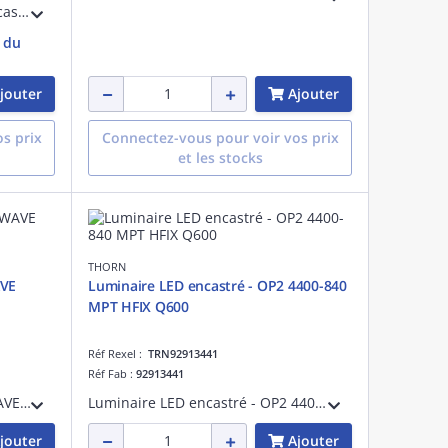
Conver. rechange dalle LED encastrée - TECO ANNA VF 3 CONNECTOR DRIVER - Boîtier de commande pour pilotage de projecteurs LED
e du
jouter
Ajouter
s prix
Connectez-vous pour voir vos prix
et les stocks
THORN
AVE
Luminaire LED encastré - OP2 4400-840
MPT HFIX Q600
Réf Rexel :
TRN92913441
Réf Fab :
92913441
Luminaire LED encastré - IQ WAVE LED4100-840 HFIX Q597 MRG - Accessoire pour installation d'éclairage ¿ 4250 lm ¿ 40W ¿ 4000K ¿ version DALI
Luminaire LED encastré - OP2 4400-840 MPT HFIX Q600 - Plafonnier LED encastré pour éclairage intérieur performant ¿ 4450 lm ¿ 35W ¿ 4000K ¿ IP20 ¿ version DALI
jouter
Ajouter