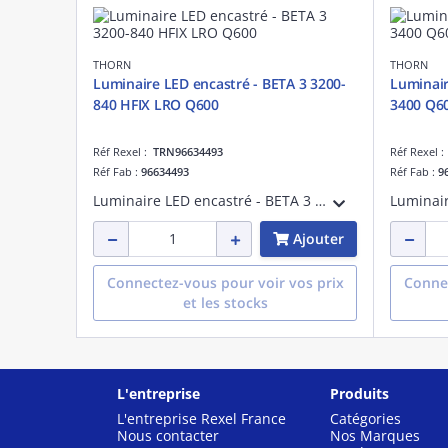
THORN
THORN
Luminaire LED encastré - BETA 3 3200-
Luminair
840 HFIX LRO Q600
3400 Q6
Réf Rexel :
TRN96634493
Réf Rexel 
Réf Fab :
96634493
Réf Fab :
9
Luminaire LED encastré - BETA 3 3200-840 HFIX LRO Q600 - Accessoire pour installation d'éclairage ¿ 3200 lm ¿ 26W ¿ 4000K ¿ version DALI
Ajouter
Connectez-vous pour voir vos prix
Connec
et les stocks
L'entreprise
Produits
L'entreprise Rexel France
Catégories
Nous contacter
Nos Marques