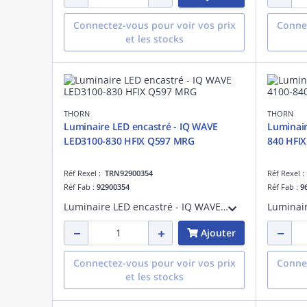
Connectez-vous pour voir vos prix
Connec
et les stocks
THORN
THORN
Luminaire LED encastré - IQ WAVE
Luminair
LED3100-830 HFIX Q597 MRG
840 HFI
Réf Rexel :
TRN92900354
Réf Rexel 
Réf Fab :
92900354
Réf Fab :
9
Luminaire LED encastré - IQ WAVE LED3100-830 HFIX Q597 MRG - Accessoire pour installation d'éclairage ¿ 3050 lm ¿ 30W ¿ 3000K ¿ version DALI
Ajouter
Connectez-vous pour voir vos prix
Connec
et les stocks