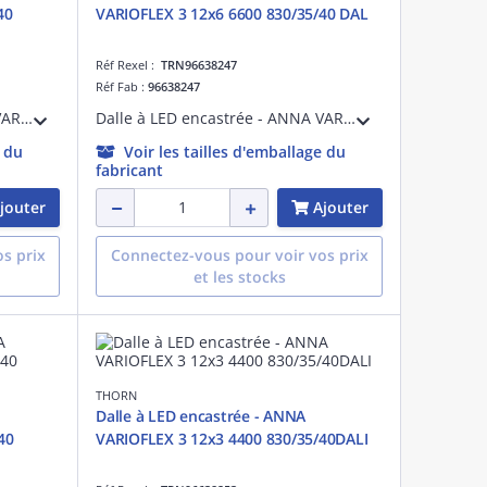
40
VARIOFLEX 3 12x6 6600 830/35/40 DAL
Réf Rexel :
TRN96638247
Réf Fab :
96638247
Dalle à LED encastrée - ANNA VARIOFLEX 3 12x6 6600 830/35/40 - Câble pour raccordement de luminaires ¿ 47W ¿ 3000K
Dalle à LED encastrée - ANNA VARIOFLEX 3 12x6 6600 830/35/40 DAL - Boîtier de commande pour pilotage de projecteurs LED ¿ 47W ¿ 3000K ¿ version DALI
e du
Voir les tailles d'emballage du
fabricant
jouter
Ajouter
s prix
Connectez-vous pour voir vos prix
et les stocks
THORN
Dalle à LED encastrée - ANNA
40
VARIOFLEX 3 12x3 4400 830/35/40DALI