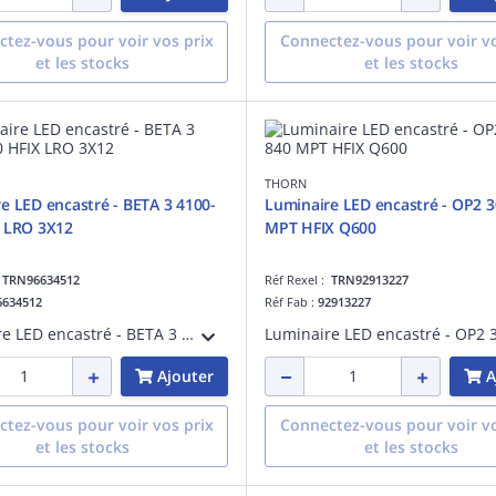
tez-vous pour voir vos prix
Connectez-vous pour voir vo
et les stocks
et les stocks
THORN
e LED encastré - BETA 3 4100-
Luminaire LED encastré - OP2 
X LRO 3X12
MPT HFIX Q600
:
TRN96634512
Réf Rexel :
TRN92913227
6634512
Réf Fab :
92913227
Luminaire LED encastré - BETA 3 4100-840 HFIX LRO 3X12 - Accessoire pour installation d'éclairage ¿ 4100 lm ¿ 33.6W ¿ 4000K ¿ version DALI
Ajouter
A
tez-vous pour voir vos prix
Connectez-vous pour voir vo
et les stocks
et les stocks