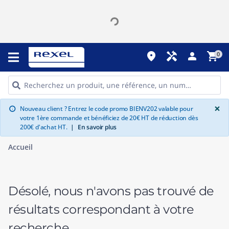
place
handyman
person
shopping_cart
0
G
×
Nouveau client ? Entrez le code promo BIENV202 valable pour
info
votre 1ère commande et bénéficiez de 20€ HT de réduction dès
200€ d'achat HT.
|
En savoir plus
Accueil
Désolé, nous n'avons pas trouvé de
résultats correspondant à votre
recherche