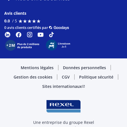
Avis clients
★
★
★
★
★
★
★
★
★
★
0.0
/ 5
0 avis clients certifiés par
Mentions légales
Données personnelles
Gestion des cookies
CGV
Politique sécurité
Sites internationaux
open_in_new
Une entreprise du groupe Rexel