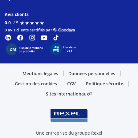
Avis clients
★
★
★
★
★
★
★
★
★
★
0.0
/ 5
0 avis clients certifiés par
Mentions légales
Données personnelles
Gestion des cookies
CGV
Politique sécurité
Sites internationaux
open_in_new
Une entreprise du groupe Rexel