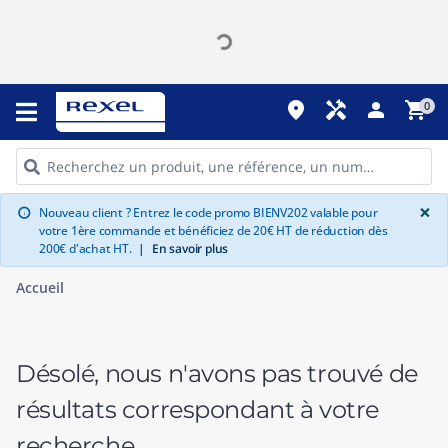
place
handyman
person
shopping_cart
0
G
×
Nouveau client ? Entrez le code promo BIENV202 valable pour
info
votre 1ère commande et bénéficiez de 20€ HT de réduction dès
200€ d'achat HT.
|
En savoir plus
Accueil
Désolé, nous n'avons pas trouvé de
résultats correspondant à votre
recherche