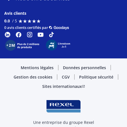
Avis clients
★
★
★
★
★
★
★
★
★
★
0.0
/ 5
0 avis clients certifiés par
Mentions légales
Données personnelles
Gestion des cookies
CGV
Politique sécurité
Sites internationaux
open_in_new
Une entreprise du groupe Rexel