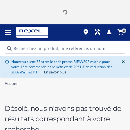
place
handyman
person
shopping_cart
0
G
×
Nouveau client ? Entrez le code promo BIENV202 valable pour
info
votre 1ère commande et bénéficiez de 20€ HT de réduction dès
200€ d'achat HT.
|
En savoir plus
Accueil
Désolé, nous n'avons pas trouvé de
résultats correspondant à votre
recherche