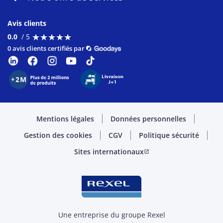
Avis clients
★
★
★
★
★
★
★
★
★
★
0.0
/ 5
0 avis clients certifiés par
Mentions légales
Données personnelles
Gestion des cookies
CGV
Politique sécurité
Sites internationaux
open_in_new
Une entreprise du groupe Rexel