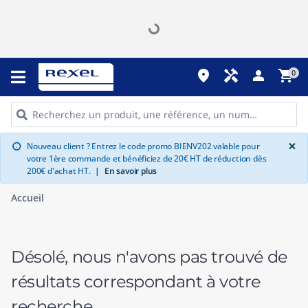
place
handyman
person
shopping_cart
0
G
×
Nouveau client ? Entrez le code promo BIENV202 valable pour
info
votre 1ère commande et bénéficiez de 20€ HT de réduction dès
200€ d'achat HT.
|
En savoir plus
Accueil
Désolé, nous n'avons pas trouvé de
résultats correspondant à votre
recherche