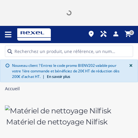
place
handyman
person
shopping_cart
0
G
×
Nouveau client ? Entrez le code promo BIENV202 valable pour
info
votre 1ère commande et bénéficiez de 20€ HT de réduction dès
200€ d'achat HT.
|
En savoir plus
Accueil
Matériel de nettoyage Nilfisk