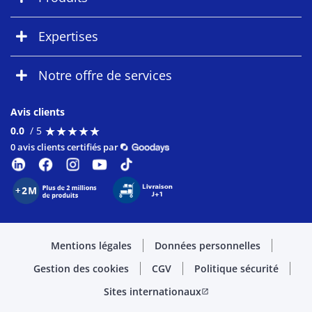
Expertises
Notre offre de services
Avis clients
★
★
★
★
★
★
★
★
★
★
0.0
/ 5
0 avis clients certifiés par
Mentions légales
Données personnelles
Gestion des cookies
CGV
Politique sécurité
Sites internationaux
open_in_new