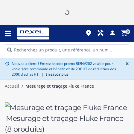
place
handyman
person
shopping_cart
0
G
×
Nouveau client ? Entrez le code promo BIENV202 valable pour
info
votre 1ère commande et bénéficiez de 20€ HT de réduction dès
200€ d'achat HT.
|
En savoir plus
Accueil
Mesurage et traçage Fluke France
Mesurage et traçage Fluke France
(8 produits)