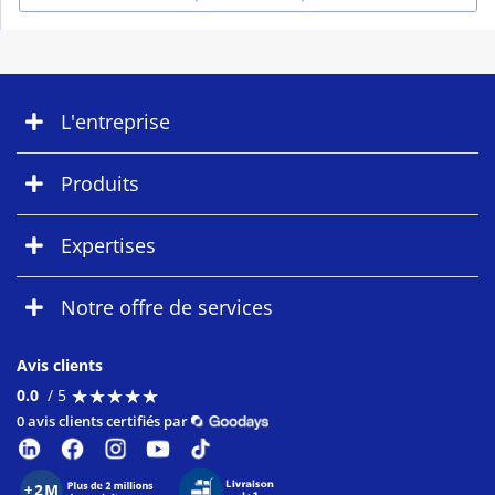
L'entreprise
Produits
Expertises
Notre offre de services
Avis clients
★
★
★
★
★
★
★
★
★
★
0.0
/ 5
0 avis clients certifiés par