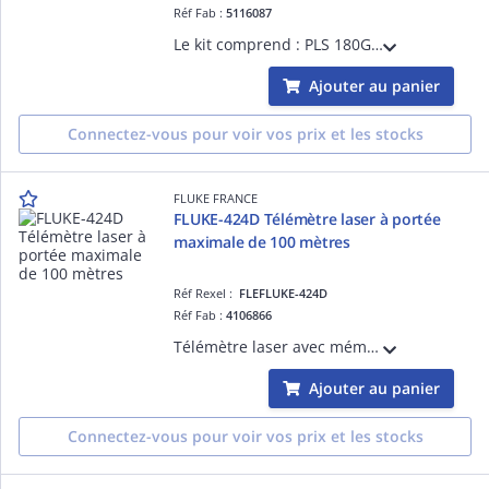
Réf Fab :
5116087
Le kit comprend : PLS 180G, batterie rechargeable, support magnétique pour mesures en porte-à-faux et en axe central, une console murs et plafonds
Ajouter au panier
Connectez-vous pour voir vos prix et les stocks
FLUKE FRANCE
FLUKE-424D Télémètre laser à portée
maximale de 100 mètres
Réf Rexel :
FLEFLUKE-424D
Réf Fab :
4106866
Télémètre laser avec mémoire, boussole, capteur d'inclinaison. Mesures de distance, de hauteur, surface, volume. Livré avec étui, dragonne et piles AA
Ajouter au panier
Connectez-vous pour voir vos prix et les stocks