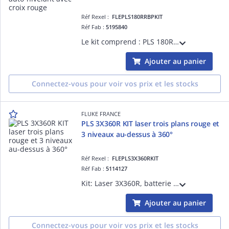
Réf Rexel :
FLEPLS180RRBPKIT
Réf Fab :
5195840
Le kit comprend : PLS 180R, batterie rechargeable, support magnétique pour mesures en porte-à-faux et en axe central, une console murs et plafonds
Ajouter au panier
Connectez-vous pour voir vos prix et les stocks
FLUKE FRANCE
PLS 3X360R KIT laser trois plans rouge et
3 niveaux au-dessus à 360°
Réf Rexel :
FLEPLS3X360RKIT
Réf Fab :
5114127
Kit: Laser 3X360R, batterie RBP5 (Li-Ion), alimentation électrique, support en L magnétique, cible réfléchissante verte, sacoche, coffret de rangement
Ajouter au panier
Connectez-vous pour voir vos prix et les stocks