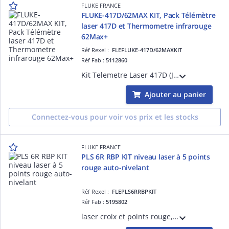
FLUKE FRANCE
FLUKE-417D/62MAX KIT, Pack Télémètre
laser 417D et Thermometre infrarouge
62Max+
Réf Rexel :
FLEFLUKE-417D/62MAXKIT
Réf Fab :
5112860
Kit Telemetre Laser 417D (Jusqu'à 40m) et Thermometre Infrarouge 62Max+ (Double visée laser et gamme de temp. -30 à 650°C, D/S:12/1)
Ajouter au panier
Connectez-vous pour voir vos prix et les stocks
FLUKE FRANCE
PLS 6R RBP KIT niveau laser à 5 points
rouge auto-nivelant
Réf Rexel :
FLEPLS6RRBPKIT
Réf Fab :
5195802
laser croix et points rouge, batterie rechargeable, support magnétique pour mesures en porte-à-faux et en axe central, une console murs et plafonds