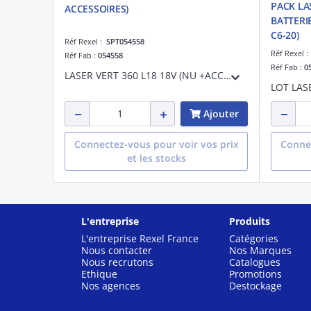
PACK LA
ACCESSOIRES)
BATTERI
C6-20)
Réf Rexel :
SPT054558
Réf Rexel 
Réf Fab :
054558
Réf Fab :
0
LASER VERT 360 L18 18V (NU +ACCESS)
Ajouter
Connectez-vous pour voir vos prix
Connec
et les stocks
L'entreprise
Produits
L'entreprise Rexel France
Catégories
Nous contacter
Nos Marques
Nous recrutons
Catalogues
Ethique
Promotions
Nos agences
Destockage