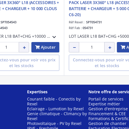
SER 3X360° L18 (ACCESSOIRES +
PACK LASER 3X360° L18 (ACCES
E + CHARGEUR + 10 000 CLOUS
BATTERIE + CHARGEUR + 5 000
C6-20)
:
SPT054543
Réf Rexel :
SPT054731
54543
Réf Fab :
054731
LOT LASER L18 BAT+CHG +10000 C6-20
Ajouter
A
tez-vous pour voir vos prix
Connectez-vous pour voir vo
et les stocks
et les stocks
Expertises
Notre offre de servi
Courant faible - Conectis by
Portail de services
Rexel
Expertise métier
Eclairage - Lumotion by Rexel
Gestion d'entreprise
Genie climatique - Climancy by
Financement & CEE
Rexel
Formations & Certific
Photovoltaïque - PV by Rexel
Gestion de chantier
IRVE - Freshmile
Facturation Electron