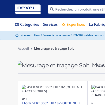
Catégories
Services
Expertises
La Fabri
menu_book
star
Nouveau client ? Entrez le code promo BIENV202 valable pour vo
info
Accueil
Mesurage et traçage Spit
Mesu
SPIT
LASER VERT 360° L18 18V (OUTIL NU +
SPIT