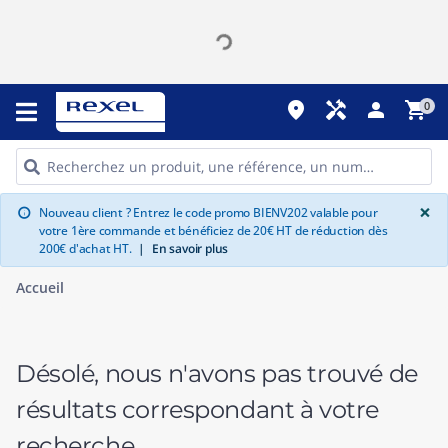
place
handyman
person
shopping_cart
0
G
×
Nouveau client ? Entrez le code promo BIENV202 valable pour
info
votre 1ère commande et bénéficiez de 20€ HT de réduction dès
200€ d'achat HT.
|
En savoir plus
Accueil
Désolé, nous n'avons pas trouvé de
résultats correspondant à votre
recherche