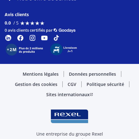
Avis clients
★
★
★
★
★
★
★
★
★
★
0.0
/ 5
0 avis clients certifiés par
Mentions légales
Données personnelles
Gestion des cookies
CGV
Politique sécurité
Sites internationaux
open_in_new
Une entreprise du groupe Rexel