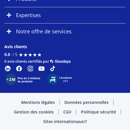
Expertises
Notre offre de services
Avis clients
★
★
★
★
★
★
★
★
★
★
0.0
/ 5
0 avis clients certifiés par
Mentions légales
Données personnelles
Gestion des cookies
CGV
Politique sécurité
Sites internationaux
open_in_new