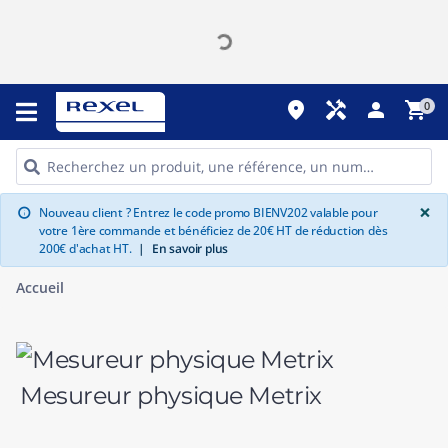
place
handyman
person
shopping_cart
0
G
×
Nouveau client ? Entrez le code promo BIENV202 valable pour
info
votre 1ère commande et bénéficiez de 20€ HT de réduction dès
200€ d'achat HT.
|
En savoir plus
Accueil
Mesureur physique Metrix