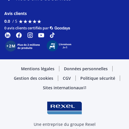
Avis clients
★
★
★
★
★
★
★
★
★
★
0.0
/ 5
0 avis clients certifiés par
Mentions légales
Données personnelles
Gestion des cookies
CGV
Politique sécurité
Sites internationaux
open_in_new
Une entreprise du groupe Rexel