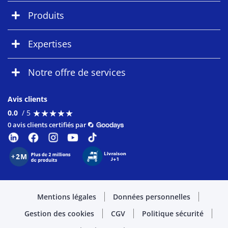
Produits
Expertises
Notre offre de services
Avis clients
★
★
★
★
★
★
★
★
★
★
0.0
/ 5
0 avis clients certifiés par
Mentions légales
Données personnelles
Gestion des cookies
CGV
Politique sécurité