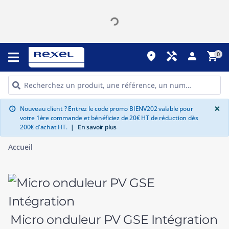
place
handyman
person
shopping_cart
0
G
×
Nouveau client ? Entrez le code promo BIENV202 valable pour
info
votre 1ère commande et bénéficiez de 20€ HT de réduction dès
200€ d'achat HT.
|
En savoir plus
Accueil
Micro onduleur PV GSE Intégration