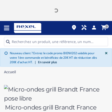
place
handyman
person
shopping_cart
0
G
×
Nouveau client ? Entrez le code promo BIENV202 valable pour
info
votre 1ère commande et bénéficiez de 20€ HT de réduction dès
200€ d'achat HT.
|
En savoir plus
Accueil
Micro-ondes grill Brandt France