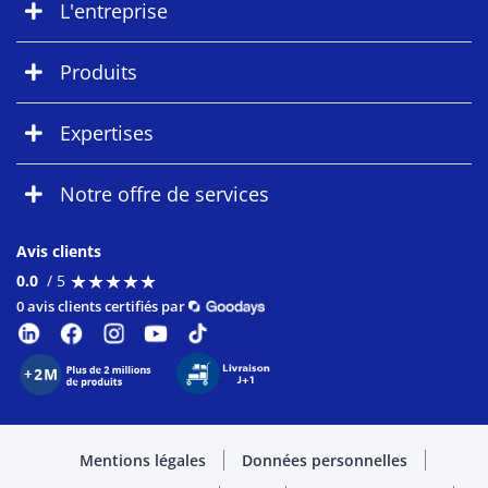
L'entreprise
Produits
Expertises
Notre offre de services
Avis clients
★
★
★
★
★
★
★
★
★
★
0.0
/ 5
0 avis clients certifiés par
Mentions légales
Données personnelles