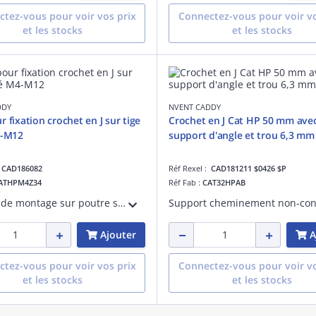
tez-vous pour voir vos prix
Connectez-vous pour voir vo
et les stocks
et les stocks
DDY
NVENT CADDY
 fixation crochet en J sur tige
Crochet en J Cat HP 50 mm ave
4-M12
support d'angle et trou 6,3 mm
:
CAD186082
Réf Rexel :
CAD181211 $0426 $P
ATHPM4Z34
Réf Fab :
CAT32HPAB
Solution de montage sur poutre sans outil combinant une fixation multifonction avec tige/fil et tout CAT HP J-Hook, Mod clip pour tige filetée M4-M12, fil 4,8 - 6,4mm.
Ajouter
A
tez-vous pour voir vos prix
Connectez-vous pour voir vo
et les stocks
et les stocks