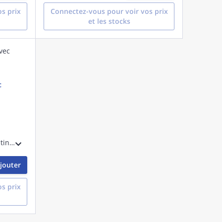
s prix
Connectez-vous pour voir vos prix
et les stocks
c
Support cheminement non-continu. Crochet en J CAT-HP 50 mm, combiné avec Equerre à trou de 6,3 mm, Fixation plafond béton et autres structures.
jouter
s prix