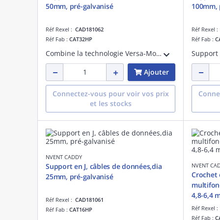
50mm, pré-galvanisé
100mm, p
Réf Rexel :
CAD181062
Réf Rexel 
Réf Fab :
CAT32HP
Réf Fab :
C
Combine la technologie Versa-Mount avec une base large et un rayon de courbure généreux pour le support noncontinu de faisceaux de câbles de données haute performance etdes câbles de fibre optique50mm de diamètre avec finition prégalvanisée
Ajouter
Connectez-vous pour voir vos prix
Connec
et les stocks
NVENT CADDY
Support en J, câbles de données,dia
NVENT CA
Crochet 
25mm, pré-galvanisé
multifonc
4,8-6,4 
Réf Rexel :
CAD181061
Réf Rexel 
Réf Fab :
CAT16HP
Réf Fab :
C