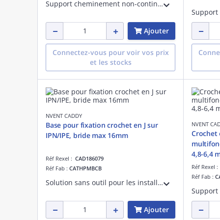
Support cheminement non-continu, conception à base large et bords biseautés lisses. Support optimal pour les câbles de données haute performance, y compris CAT7 et les fibres optiques. Diamètre de 25 mm.
Ajouter
Connectez-vous pour voir vos prix
Connec
et les stocks
NVENT CADDY
Base pour fixation crochet en J sur
NVENT CA
Crochet 
IPN/IPE, bride max 16mm
multifonc
4,8-6,4 
Réf Rexel :
CAD186079
Réf Rexel 
Réf Fab :
CATHPMBCB
Réf Fab :
C
Solution sans outil pour les installations de poutres, associant une fixation BC pivotante et tout crochet en J CAT HP, bride 16mm max
Ajouter