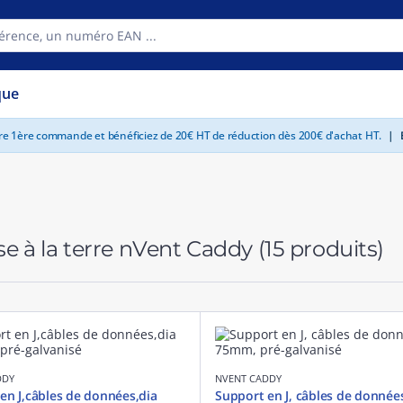
que
tre 1ère commande et bénéficiez de 20€ HT de réduction dès 200€ d'achat HT.
|
E
e à la terre nVent Caddy
(15 produits)
DDY
NVENT CADDY
en J,câbles de données,dia
Support en J, câbles de donnée