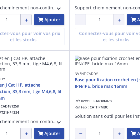
Support cheminement non-continu. Crochet en J CAT-HP 50 mm, combiné avec Attache Rapide sur tige filetée M4 à M8,
Ajouter
A
tez-vous pour voir vos prix
Connectez-vous pour voir vo
et les stocks
et les stocks
NVENT CADDY
DDY
Base pour fixation crochet en J sur
en J Cat HP, attache
IPN/IPE, bride max 16mm
tion, 33,3 mm, tige M4,6,8, fil
mm
Réf Rexel :
CAD186078
:
CAD181258
Réf Fab :
CATHPMBC
AT21HP4Z34
Support cheminement non-continu. Crochet en J CAT-HP 33 mm, combiné avec Attache Rapide sur tige filetée M4 à M8,
Ajouter
A