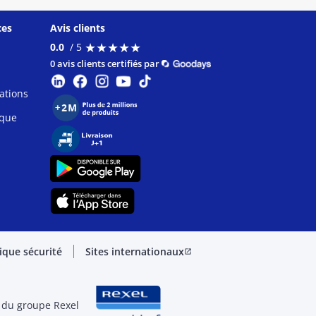
ces
Avis clients
★
★
★
★
★
★
★
★
★
★
0.0
/ 5
0 avis clients certifiés par
ations
ique
tique sécurité
Sites internationaux
open_in_new
 du groupe Rexel