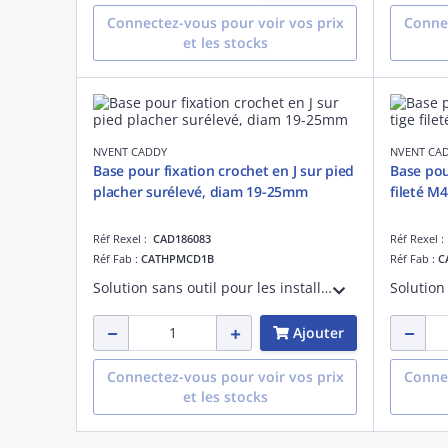
Connectez-vous pour voir vos prix
Connec
et les stocks
NVENT CADDY
NVENT CA
Base pour fixation crochet en J sur pied
Base pour
placher surélevé, diam 19-25mm
fileté M
Réf Rexel :
CAD186083
Réf Rexel 
Réf Fab :
CATHPMCD1B
Réf Fab :
C
Solution sans outil pour les installations de poutres, associant une pince de socle pour sols surélevés et tout crochet en J CAT HP, 19mm carré, 25mm rond.
Ajouter
Connectez-vous pour voir vos prix
Connec
et les stocks