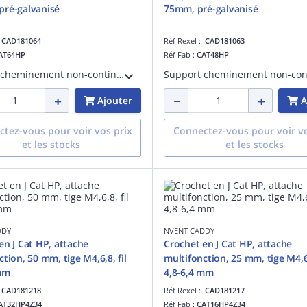
ré-galvanisé
75mm, pré-galvanisé
:
CAD181064
Réf Rexel :
CAD181063
AT64HP
Réf Fab :
CAT48HP
Support cheminement non-continu, conception à base large et bords biseautés lisses. Support optimal pour les câbles de données haute performance, y compris CAT7 et les fibres optiques. Diamètre de 100 mm.
Ajouter
A
tez-vous pour voir vos prix
Connectez-vous pour voir vo
et les stocks
et les stocks
DDY
NVENT CADDY
en J Cat HP, attache
Crochet en J Cat HP, attache
tion, 50 mm, tige M4,6,8, fil
multifonction, 25 mm, tige M4,6,
mm
4,8-6,4 mm
:
CAD181218
Réf Rexel :
CAD181217
AT32HP4Z34
Réf Fab :
CAT16HP4Z34