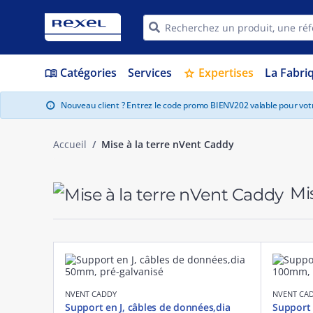
Catégories
Services
Expertises
La Fabri
menu_book
star
Nouveau client ? Entrez le code promo BIENV202 valable pour vo
info
Accueil
Mise à la terre nVent Caddy
Mis
NVENT CADDY
NVENT CA
Support en J, câbles de données,dia
Support 