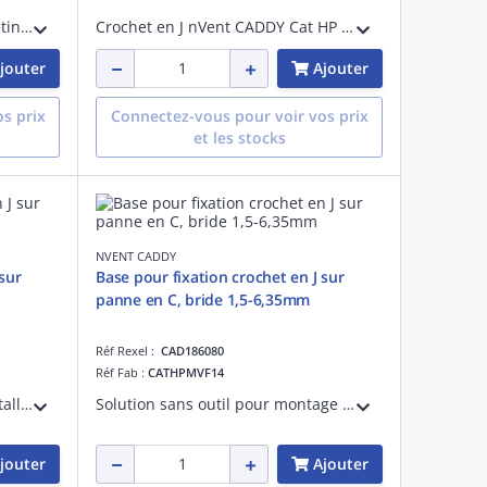
Support cheminement non-continu. Crochet en J CAT-HP 25 mm, combiné avec Attache Rapide sur tige filetée M4 à M8,
Crochet en J nVent CADDY Cat HP avec attache pour profil en « T » - Aucun outil d'installation nécessaire pour l'attache de base.
jouter
Ajouter
s prix
Connectez-vous pour voir vos prix
et les stocks
NVENT CADDY
Base pour fixation crochet en J sur
panne en C, bride 1,5-6,35mm
Réf Rexel :
CAD186080
Réf Fab :
CATHPMVF14
Solution sans outil pour les installations de poutres, associant une fixation BC et tout crochet en J CAT HP, bride 16mm max
Solution sans outil pour montage sur poutre avec fixateur V14 et tout CAT HP J-Hook, Mod clip avec clip panne en C, bride 1,5-6,35mm.
jouter
Ajouter