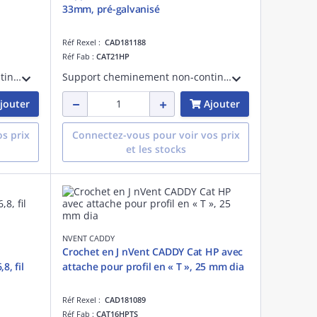
33mm, pré-galvanisé
Réf Rexel :
CAD181188
Réf Fab :
CAT21HP
Support cheminement non-continu, conception à base large et bords biseautés lisses. Support optimal pour les câbles de données haute performance, y compris CAT7 et les fibres optiques. Diamètre de 75 mm.
Support cheminement non-continu, conception à base large et bords biseautés lisses. Support optimal pour les câbles de données haute performance, y compris CAT7 et les fibres optiques. Diamètre de 33 mm.
jouter
Ajouter
s prix
Connectez-vous pour voir vos prix
et les stocks
NVENT CADDY
Crochet en J nVent CADDY Cat HP avec
8, fil
attache pour profil en « T », 25 mm dia
Réf Rexel :
CAD181089
Réf Fab :
CAT16HPTS