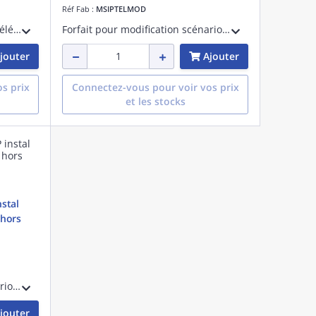
Réf Fab :
MSIPTELMOD
Forfait de mise en service par téléphone sur rendez-vous par le technicien Aiphone, pour de 10 à 30 produits en IP de la gamme IX ou IXG maximum
Forfait pour modification scénario, ajout produit sur une installation existante par téléphone 2 h max sur rendez-vous pour 10 produits maxi (sauvegarde obligatoire), hors IPBX
jouter
Ajouter
s prix
Connectez-vous pour voir vos prix
et les stocks
nstal
 hors
Forfait pour modification scénario, ajout produit sur une installation existante par téléphone 3 h max sur rendez-vous pour 30 produits maxi (sauvegarde obligatoire), hors IPBX
jouter