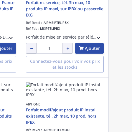
e-France
Forfait m. service, tél. 3h max, 10
uits IP
produits IP maxi, sur IPBX ou passerelle
IXG
Réf Rexel :
AIPMSIPTELIPBX
Réf Fab :
MSIPTELIPBX
Forfait de mise en service en Ile-De-France avec déplacement du technicien Aiphone, pour les produits en IP de la gamme IX ou IXG
Forfait de mise en service par téléphone 3 h max sur rendez-vous, pour 10 produits IP maxi des gammes IX ou IXG avec paramétrage des produits IP Aiphone et compte SIP pour lien avec IPBX ou IXGWGW
jouter
Ajouter
s prix
Connectez-vous pour voir vos prix
et les stocks
AIPHONE
sur
Forfait modif/ajout produit IP instal
oduits
existante, tél. 2h max, 10 prod. hors
IPBX
Réf Rexel :
AIPMSIPTELMOD