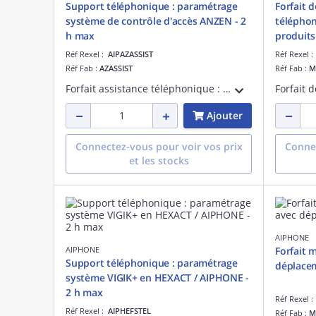
Support téléphonique : paramétrage
Forfait 
système de contrôle d'accès ANZEN - 2
télépho
h max
produit
Réf Rexel :
AIPAZASSIST
Réf Rexel 
Réf Fab :
AZASSIST
Réf Fab :
M
Forfait assistance téléphonique : paramétrage du système de contrôle d'accès ANZEN - 2 h maximum sur rendez-vous
Ajouter
Connectez-vous pour voir vos prix
Connec
et les stocks
AIPHONE
AIPHONE
Forfait 
Support téléphonique : paramétrage
déplacem
système VIGIK+ en HEXACT / AIPHONE -
2 h max
Réf Rexel 
Réf Rexel :
AIPHEFSTEL
Réf Fab :
M