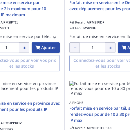
de mise en service par
Forfait mise en service en Ile-D
ne 2 h maximum pour 10
avec déplacement pour les prod
s IP maximum
:
AIPMSIPTEL
Réf Rexel :
AIPMSIPIDF
SIPTEL
Réf Fab :
MSIPIDF
Forfait de mise en service par téléphone 2 h maximum par le technicien Aiphone, pour 10 produits en IP de la gamme IX ou IXG maximum
Ajouter
A
tez-vous pour voir vos prix
Connectez-vous pour voir vo
et les stocks
et les stocks
mise en service en province avec
AIPHONE
Forfait mise en service par tél. 
ent pour les produits IP
rendez-vous pour de 10 à 30 pr
IP max
:
AIPMSIPPROV
Réf Rexel :
AIPMSIPTELPLUS
SIPPROV