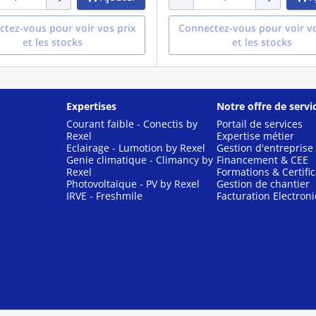
tez-vous pour voir vos prix
Connectez-vous pour voir vo
et les stocks
et les stocks
Expertises
Notre offre de servi
Courant faible - Conectis by
Portail de services
Rexel
Expertise métier
Eclairage - Lumotion by Rexel
Gestion d'entreprise
Genie climatique - Climancy by
Financement & CEE
Rexel
Formations & Certific
Photovoltaïque - PV by Rexel
Gestion de chantier
IRVE - Freshmile
Facturation Electron