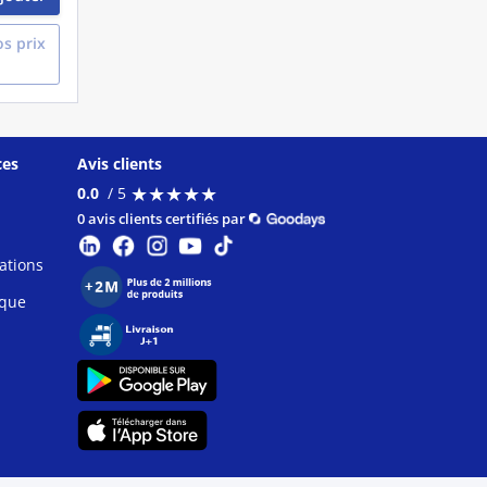
s prix
ces
Avis clients
★
★
★
★
★
★
★
★
★
★
0.0
/ 5
0 avis clients certifiés par
ations
ique