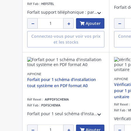
Réf Fab :
HEFSTEL
Forfait support téléphonique : paramétrage système Vigik+ en Hexact / Aiphone via Hexatweb - 2 h maximum sur rendez-vous
Ajouter
Connectez-vous pour voir vos prix
Connec
et les stocks
AIPHONE
Forfait pour 1 schéma d'installation
AIPHONE
Vérifica
tout système en PDF format A0
pour 1 pl
unitaire
Réf Rexel :
AIPPDFSCHEMA
Réf Rexel 
Réf Fab :
PDFSCHEMA
Réf Fab :
V
Forfait pour 1 seul schéma d'installation tout système en PDF format A0 - Délai de réalisation 4 semaines à réception des prérequis
Ajouter