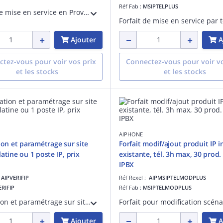
Réf Fab :
MSIPTELPLUS
Forfait de mise en service en Province avec déplacement du technicien Aiphone, pour les produits en IP de la gamme IX ou IXG
Ajouter
A
tez-vous pour voir vos prix
Connectez-vous pour voir vo
et les stocks
et les stocks
AIPHONE
tion et paramétrage sur site
Forfait modif/ajout produit IP i
atine ou 1 poste IP, prix
existante, tél. 3h max, 30 prod.
IPBX
:
AIPVERIFIP
Réf Rexel :
AIPMSIPTELMODPLUS
ERIFIP
Réf Fab :
MSIPTELMODPLUS
Vérification et paramétrage sur site par le technicien Aiphone pour une platine ou un poste en IP, prix unitaire
Ajouter
A