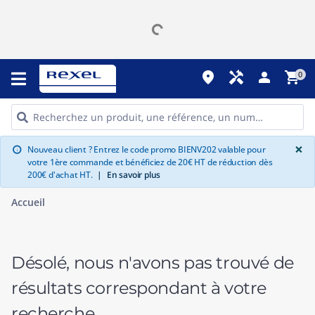
place
handyman
person
shopping_cart
0
G
×
Nouveau client ? Entrez le code promo BIENV202 valable pour
info
votre 1ère commande et bénéficiez de 20€ HT de réduction dès
200€ d'achat HT.
|
En savoir plus
Accueil
Désolé, nous n'avons pas trouvé de
résultats correspondant à votre
recherche