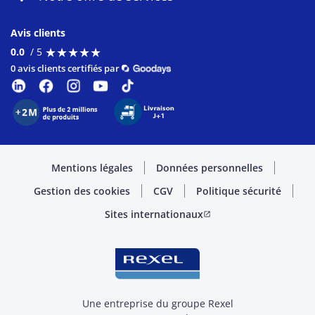
Avis clients
★
★
★
★
★
★
★
★
★
★
0.0
/ 5
0 avis clients certifiés par
Mentions légales
Données personnelles
Gestion des cookies
CGV
Politique sécurité
Sites internationaux
open_in_new
Une entreprise du groupe Rexel