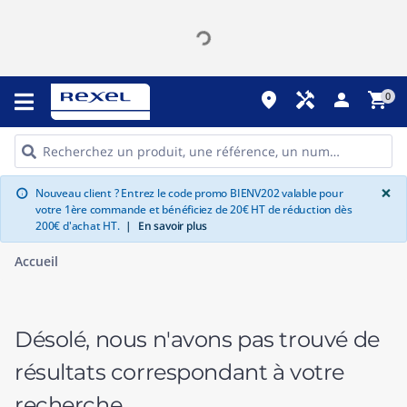
place
handyman
person
shopping_cart
0
G
×
Nouveau client ? Entrez le code promo BIENV202 valable pour
info
votre 1ère commande et bénéficiez de 20€ HT de réduction dès
200€ d'achat HT.
|
En savoir plus
Accueil
Désolé, nous n'avons pas trouvé de
résultats correspondant à votre
recherche