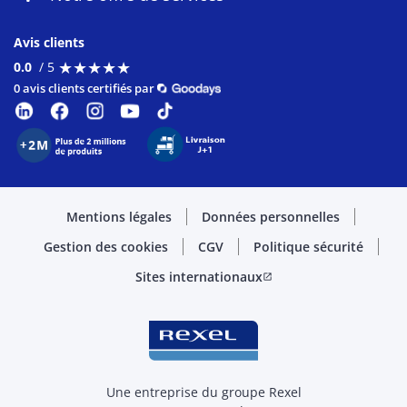
Avis clients
★
★
★
★
★
★
★
★
★
★
0.0
/ 5
0 avis clients certifiés par
Mentions légales
Données personnelles
Gestion des cookies
CGV
Politique sécurité
Sites internationaux
open_in_new
Une entreprise du groupe Rexel