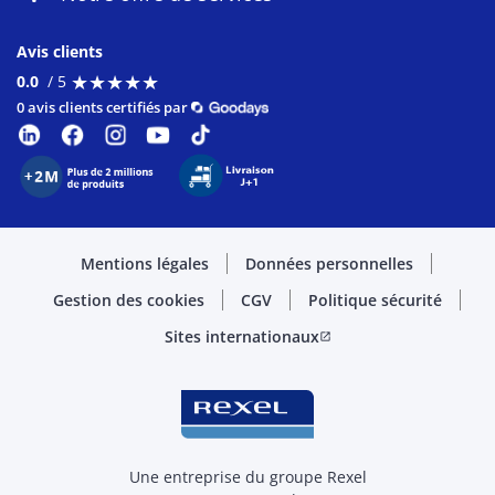
Avis clients
★
★
★
★
★
★
★
★
★
★
0.0
/ 5
0 avis clients certifiés par
Mentions légales
Données personnelles
Gestion des cookies
CGV
Politique sécurité
Sites internationaux
open_in_new
Une entreprise du groupe Rexel