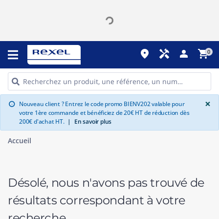
place
handyman
person
shopping_cart
0
G
×
Nouveau client ? Entrez le code promo BIENV202 valable pour
info
votre 1ère commande et bénéficiez de 20€ HT de réduction dès
200€ d'achat HT.
|
En savoir plus
Accueil
Désolé, nous n'avons pas trouvé de
résultats correspondant à votre
recherche