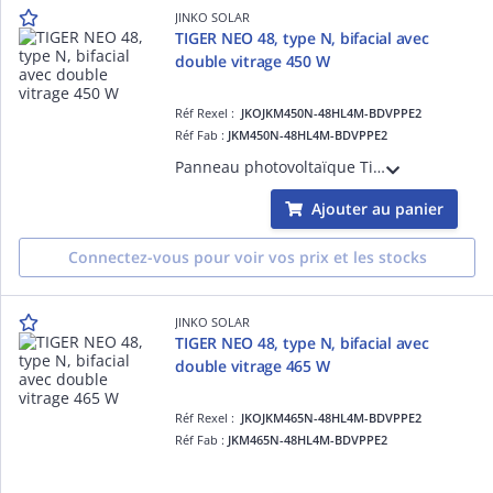
JINKO SOLAR
TIGER NEO 48, type N, bifacial avec
double vitrage 450 W
Réf Rexel :
JKOJKM450N-48HL4M-BDVPPE2
Réf Fab :
JKM450N-48HL4M-BDVPPE2
Panneau photovoltaïque Tiger Neo 48HL4M-BDV 450W, 96 cellules (48x2) N-type Monocristalline, module bifacial avec double vitrage. Dimensions :1762x1134x30mm, 24kg. Garantie de Puissance 30 ans.
Ajouter au panier
Connectez-vous pour voir vos prix et les stocks
JINKO SOLAR
TIGER NEO 48, type N, bifacial avec
double vitrage 465 W
Réf Rexel :
JKOJKM465N-48HL4M-BDVPPE2
Réf Fab :
JKM465N-48HL4M-BDVPPE2