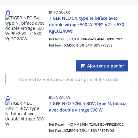
JINKO SOLAR
TIGER NEO 54, type N, biface avec
double vitrage 500 W PPE2 V2 : < 530
KgCO2/KWc
Réf Rexel :
JKOJKM500N-54HL4M-BDVPPE2V2
Réf Fab :
JKM500N-54HL4M-BDVPPE2V2
Ajouter au panier
Connectez-vous pour voir vos prix et les stocks
JINKO SOLAR
TIGER NEO 72HL4-BDV, type N, bifacial
avec double vitrage 590 W
Réf Rexel :
JKOJKM590N-72HL4-BDVPPE2EVO2
Réf Fab :
JKM590N-72HL4-BDVPPE2EVO2