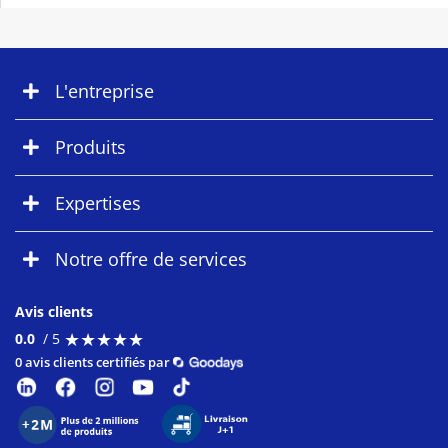
L'entreprise
Produits
Expertises
Notre offre de services
Avis clients
★
★
★
★
★
★
★
★
★
★
0.0
/ 5
0 avis clients certifiés par