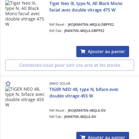
Tiger Neo III, type N, All Black Mono
facial avec double vitrage 475 W
Réf Rexel :
JKOJKM475N-48QL6-DBPPE2
Réf Fab :
JKM475N-48QL6-DBPPE2
Ajouter au panier
Connectez-vous pour voir vos prix et les stocks
JINKO SOLAR
TIGER NEO 48, type N, biface avec
double vitrage 455 W
Réf Rexel :
JKOJKM475N-48QL6-DV
Réf Fab :
JKM475N-48QL6-DV
Ajouter au panier