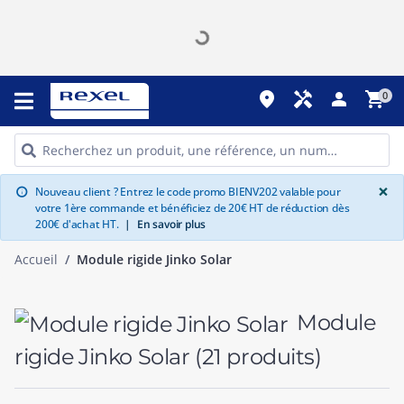
place
handyman
person
shopping_cart
0
G
×
Nouveau client ? Entrez le code promo BIENV202 valable pour
info
votre 1ère commande et bénéficiez de 20€ HT de réduction dès
200€ d'achat HT.
|
En savoir plus
Accueil
Module rigide Jinko Solar
Module
rigide Jinko Solar
(21 produits)