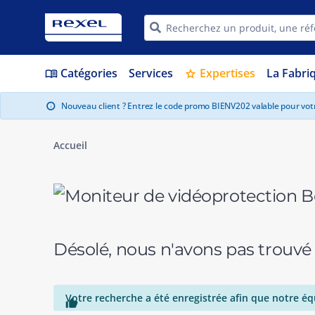
Catégories
Services
Expertises
La Fabri
menu_book
star
Nouveau client ? Entrez le code promo BIENV202 valable pour vo
info
Accueil
Désolé, nous n'avons pas trouvé
Votre recherche a été enregistrée afin que notre éq
