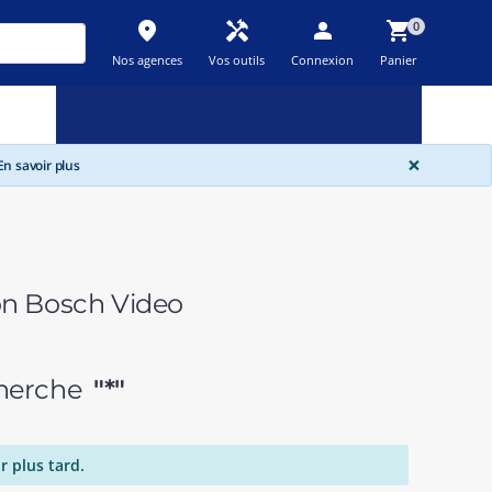
place
handyman
person
shopping_cart
0
Nos agences
Vos outils
Connexion
Panier
Nouveau
Promos
Destockage
feedback
local_offer
new_releases
GLOBA
×
n savoir plus
on Bosch Video
echerche
"*"
r plus tard.