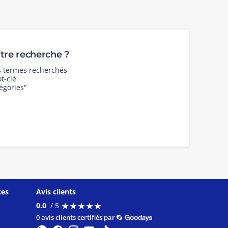
re recherche ?
es termes recherchés
t-clé
égories"
ces
Avis clients
★
★
★
★
★
★
★
★
★
★
0.0
/ 5
0 avis clients certifiés par