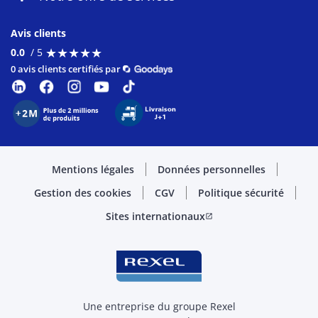
Avis clients
★
★
★
★
★
★
★
★
★
★
0.0
/ 5
0 avis clients certifiés par
Mentions légales
Données personnelles
Gestion des cookies
CGV
Politique sécurité
Sites internationaux
open_in_new
Une entreprise du groupe Rexel