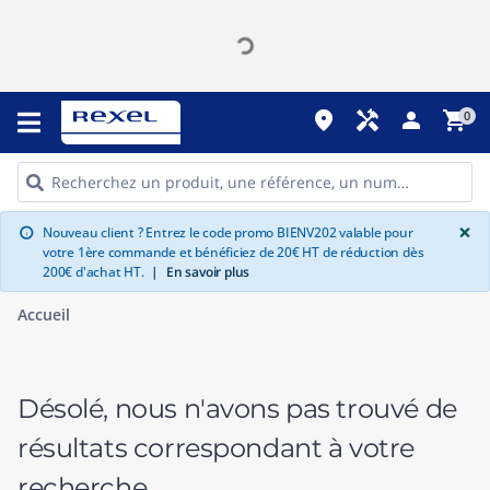
place
handyman
person
shopping_cart
0
G
×
Nouveau client ? Entrez le code promo BIENV202 valable pour
info
votre 1ère commande et bénéficiez de 20€ HT de réduction dès
200€ d'achat HT.
|
En savoir plus
Accueil
Désolé, nous n'avons pas trouvé de
résultats correspondant à votre
recherche