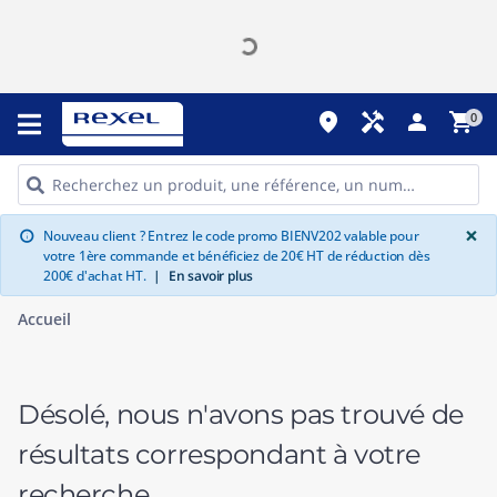
place
handyman
person
shopping_cart
0
G
×
Nouveau client ? Entrez le code promo BIENV202 valable pour
info
votre 1ère commande et bénéficiez de 20€ HT de réduction dès
200€ d'achat HT.
|
En savoir plus
Accueil
Désolé, nous n'avons pas trouvé de
résultats correspondant à votre
recherche