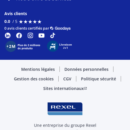
Avis clients
★
★
★
★
★
★
★
★
★
★
0.0
/ 5
0 avis clients certifiés par
Mentions légales
Données personnelles
Gestion des cookies
CGV
Politique sécurité
Sites internationaux
open_in_new
Une entreprise du groupe Rexel