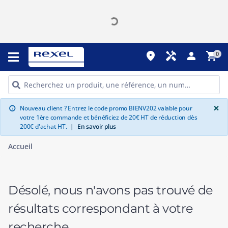
place
handyman
person
shopping_cart
0
G
×
Nouveau client ? Entrez le code promo BIENV202 valable pour
info
votre 1ère commande et bénéficiez de 20€ HT de réduction dès
200€ d'achat HT.
|
En savoir plus
Accueil
Désolé, nous n'avons pas trouvé de
résultats correspondant à votre
recherche