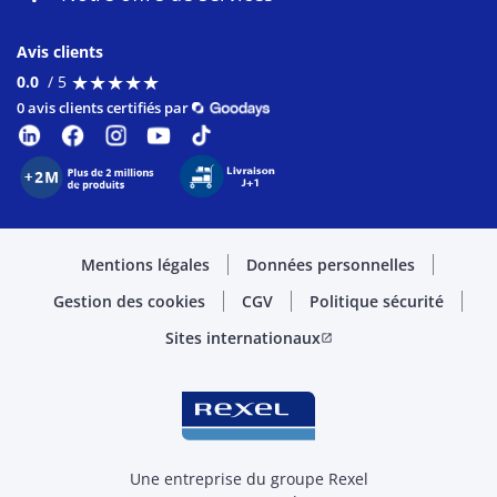
Avis clients
★
★
★
★
★
★
★
★
★
★
0.0
/ 5
0 avis clients certifiés par
Mentions légales
Données personnelles
Gestion des cookies
CGV
Politique sécurité
Sites internationaux
open_in_new
Une entreprise du groupe Rexel