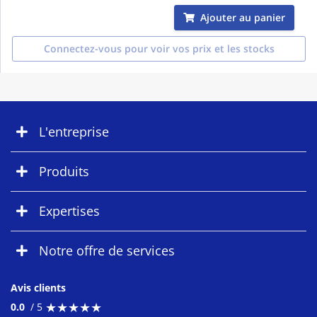
Ajouter au panier
Connectez-vous pour voir vos prix et les stocks
L'entreprise
Produits
Expertises
Notre offre de services
Avis clients
★
★
★
★
★
★
★
★
★
★
0.0
/ 5