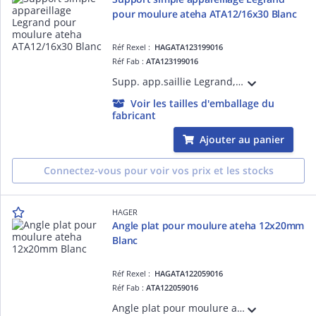
pour moulure ateha ATA12/16x30 Blanc
Réf Rexel :
HAGATA123199016
Réf Fab :
ATA123199016
Supp. app.saillie Legrand,ATA12/16x30 Pure
Voir les tailles d'emballage du
fabricant
Ajouter au panier
Connectez-vous pour voir vos prix et les stocks
HAGER
Angle plat pour moulure ateha 12x20mm
Blanc
Réf Rexel :
HAGATA122059016
Réf Fab :
ATA122059016
Angle plat pour moulure ateha 12x20mm Blanc. Permet la jonction à 90° de deux moulures de même section, de masquer les défauts de coupe et de respecter l'indice de protection.