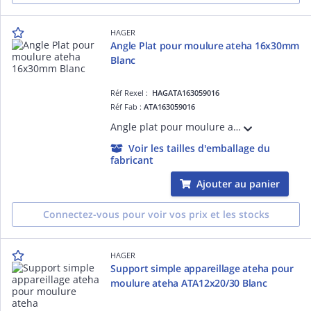
HAGER
Angle Plat pour moulure ateha 16x30mm
Blanc
Réf Rexel :
HAGATA163059016
Réf Fab :
ATA163059016
Angle plat pour moulure ateha 16x30mm Blanc. Permet la jonction à 90° de deux moulures de même section, de masquer les défauts de coupe et de respecter l'indice de protection.
Voir les tailles d'emballage du
fabricant
Ajouter au panier
Connectez-vous pour voir vos prix et les stocks
HAGER
Support simple appareillage ateha pour
moulure ateha ATA12x20/30 Blanc