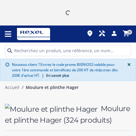
place
handyman
person
shopping_cart
0
G
×
Nouveau client ? Entrez le code promo BIENV202 valable pour
info
votre 1ère commande et bénéficiez de 20€ HT de réduction dès
200€ d'achat HT.
|
En savoir plus
Accueil
Moulure et plinthe Hager
Moulure
et plinthe Hager
(324 produits)