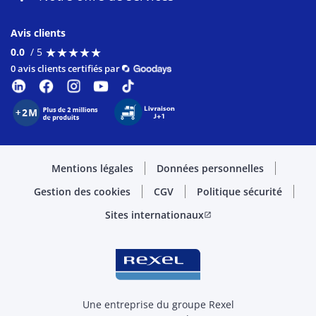
Avis clients
★
★
★
★
★
★
★
★
★
★
0.0
/ 5
0 avis clients certifiés par
Mentions légales
Données personnelles
Gestion des cookies
CGV
Politique sécurité
Sites internationaux
open_in_new
Une entreprise du groupe Rexel