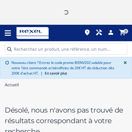
place
handyman
person
shopping_cart
0
G
×
Nouveau client ? Entrez le code promo BIENV202 valable pour
info
votre 1ère commande et bénéficiez de 20€ HT de réduction dès
200€ d'achat HT.
|
En savoir plus
Accueil
Désolé, nous n'avons pas trouvé de
résultats correspondant à votre
recherche