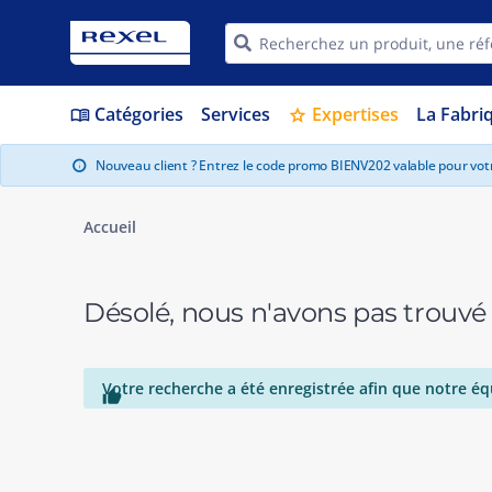
Catégories
Services
Expertises
La Fabri
menu_book
star
Nouveau client ? Entrez le code promo BIENV202 valable pour vo
info
Accueil
Désolé, nous n'avons pas trouvé
Votre recherche a été enregistrée afin que notre éq
