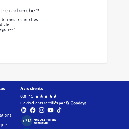
re recherche ?
es termes recherchés
t-clé
égories"
ces
Avis clients
★
★
★
★
★
★
★
★
★
★
0.0
/ 5
0 avis clients certifiés par
ations
ique