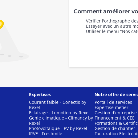
Comment améliorer vot
Vérifier l'orthographe d
Essayer avec un autre mo
Utiliser le menu "Nos cat
Expertises
Notre offre de servi
Courant faible - Conectis by
Portail de services
Rexel
Expertise métier
Eclairage - Lumotion by Rexel
Gestion d'entreprise
Genie climatique - Climancy by
Financement & CEE
Rexel
Formations & Certific
Photovoltaïque - PV by Rexel
Gestion de chantier
IRVE - Freshmile
Facturation Electron