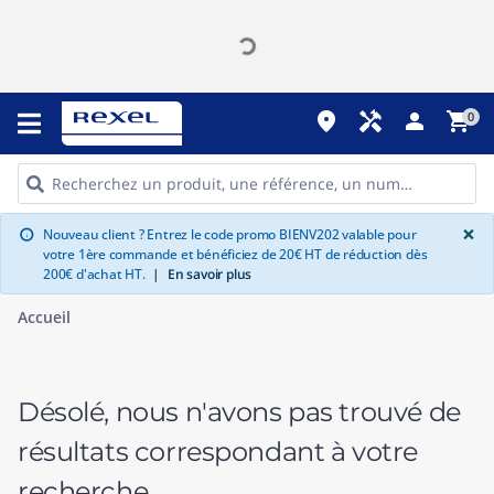
place
handyman
person
shopping_cart
0
G
×
Nouveau client ? Entrez le code promo BIENV202 valable pour
info
votre 1ère commande et bénéficiez de 20€ HT de réduction dès
200€ d'achat HT.
|
En savoir plus
Accueil
Désolé, nous n'avons pas trouvé de
résultats correspondant à votre
recherche