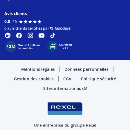
Avis clients
★
★
★
★
★
★
★
★
★
★
0.0
/ 5
0 avis clients certifiés par
Mentions légales
Données personnelles
Gestion des cookies
CGV
Politique sécurité
Sites internationaux
open_in_new
Une entreprise du groupe Rexel