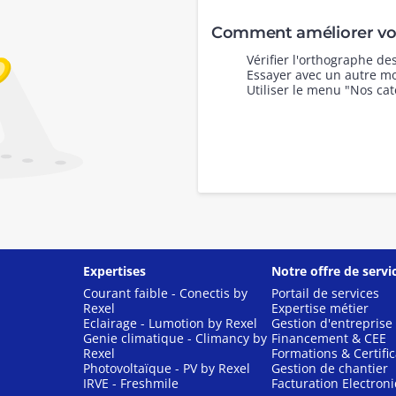
Comment améliorer vot
Vérifier l'orthographe d
Essayer avec un autre mo
Utiliser le menu "Nos cat
Expertises
Notre offre de servi
Courant faible - Conectis by
Portail de services
Rexel
Expertise métier
Eclairage - Lumotion by Rexel
Gestion d'entreprise
Genie climatique - Climancy by
Financement & CEE
Rexel
Formations & Certific
Photovoltaïque - PV by Rexel
Gestion de chantier
IRVE - Freshmile
Facturation Electron