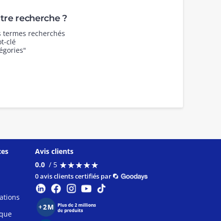
re recherche ?
es termes recherchés
t-clé
égories"
ces
Avis clients
★
★
★
★
★
★
★
★
★
★
0.0
/ 5
0 avis clients certifiés par
ations
ique