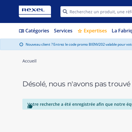
Catégories
Services
Expertises
La Fabri
menu_book
star
Nouveau client ? Entrez le code promo BIENV202 valable pour vo
info
Accueil
Désolé, nous n'avons pas trouvé
Votre recherche a été enregistrée afin que notre éq
