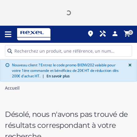
place
handyman
person
shopping_cart
0
G
×
Nouveau client ? Entrez le code promo BIENV202 valable pour
info
votre 1ère commande et bénéficiez de 20€ HT de réduction dès
200€ d'achat HT.
|
En savoir plus
Accueil
Désolé, nous n'avons pas trouvé de
résultats correspondant à votre
recherche