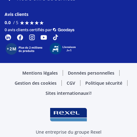
Avis clients
★
★
★
★
★
★
★
★
★
★
0.0
/ 5
0 avis clients certifiés par
Mentions légales
Données personnelles
Gestion des cookies
CGV
Politique sécurité
Sites internationaux
open_in_new
Une entreprise du groupe Rexel