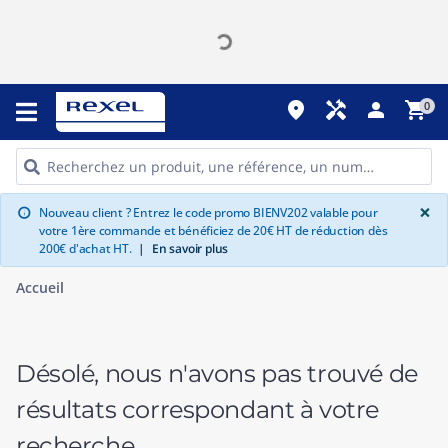
place
handyman
person
shopping_cart
0
G
×
Nouveau client ? Entrez le code promo BIENV202 valable pour
info
votre 1ère commande et bénéficiez de 20€ HT de réduction dès
200€ d'achat HT.
|
En savoir plus
Accueil
Désolé, nous n'avons pas trouvé de
résultats correspondant à votre
recherche