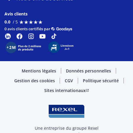
Avis clients
★
★
★
★
★
★
★
★
★
★
0.0
/ 5
0 avis clients certifiés par
Mentions légales
Données personnelles
Gestion des cookies
CGV
Politique sécurité
Sites internationaux
open_in_new
Une entreprise du groupe Rexel